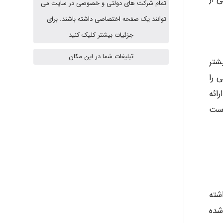
تمام شرکت های دولتی و خصوصی در سایت می
A.balandeh
توانند یک صفحه اختصاصی داشته باشند. برای
جزئیات بیشتر کلیک کنید
fatima
تبلیغات شما در این مکان
شتر
 را
Jafar Tym
ائه
ست‌
aghajari vahid
Poubakhtiari
شته
شده
Alirez0990