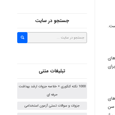
Alirez0990
جستجو در سایت
ست.
hosein abdolvand
Kati
نین روند متغیرهای
ست. برای
تبلیغات متنی
emami
1000 نکته کنکوری + خلاصه جزوات ارشد بهداشت
حرفه ای
ehtesham
های
جزوات و سوالات تستی آزمون استخدامی
 سن
 از