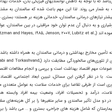
باشد که با توجه به کاهش توانمندی­های فیزیکی بدن، خدمات بهدا
ه به شمار می‌ روند. لذا این مهم باعث شده که سالمندان به مشتر
شتر نیازهای درمانی سالمندان، خدماتی هزینه‌ بر هستند؛ بستری‌ 
ری و به دنبال آن عدم توان خود مراقبتی در بین سالمندان، عوا
هستند که ماهیتاً خدمات موردنیاز سالمندان را هزینه‌ بر نموده ­اند (an and Hayes, ۱۹۸۵, Jenson, ۲۰۰۷, Lubitz et al
 تأمین مخارج بهداشتی و درمانی سالمندان به همراه داشته باشد 
افزایش هزینه‌ها با افزایش سالمندان در جامعه با بسیاری از تئوری‌های سالخوردگی مطابقت دارد (ashvand
ز موضوعات مهم اقتصاد بهداشت است و بررسی و انجام مطالعات اقتص
ست. با در نظر گرفتن این مسائل، تبیین ابعاد اجتماعی، اقتصاد
وری است از طرفی تقاضا برای خدمات سلامت به عوامل متعددی ما
لامت، درآمد و تحصیلات افراد، وضعیت بیمه افراد وابسته 
Muuri) لذا در این مطالعه در دو مدل تأثیر سالمندی و سایر متغیرها را بر کل هزینه‌های 
بیمارستان که شامل هزینه­ های جراحی، بستری و … می ­باشد را بر