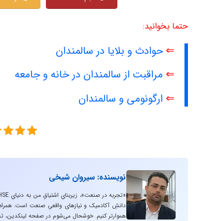
حتما بخوانید:
⇐
حوادث و بلایا در سالمندان
⇐
مراقبت از سالمندان در خانه و جامعه
⇐
ارگونومی و سالمندان
نویسنده: سیروان شیخی
دانشِ آکادمیک و نیازهای واقعیِ صنعت است. همراه با
هموارتر کنیم. خوشحال می‌شوم در صفحه لینکدین، تج