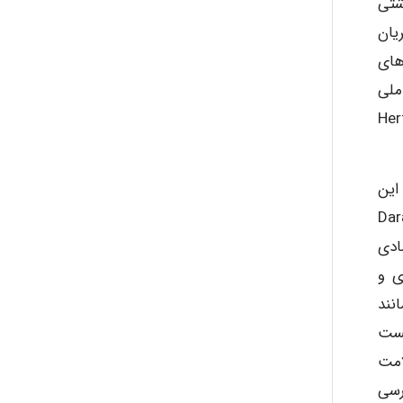
شتی
یان
های
ملی
Hertzm.,
این
Darabi and Tork,
ادی
ی و
نند
هست
سلامت
رسی