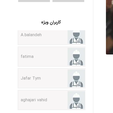
A.balandeh
کاربران ویژه
fatima
Jafar Tym
aghajari vahid
Poubakhtiari