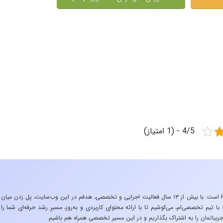
4/5 - (1 امتیاز)
«تجربه در صنعت»، زیربنایِ اشتیاقِ من به دنیایِ HSE است. با بیش از ۱۳ سال فعالیت اجرایی و تخصصی، هدفم در این وب‌سایت، پل زدن میان
 تیم تخصصی‌ام، می‌کوشیم تا با ارائه محتوای کاربردی و به‌روز، مسیرِ رشد حرفه‌ای شما را
ربیاتمان را به اشتراک بگذاریم و در این مسیر تخصصی همراه هم باشیم.