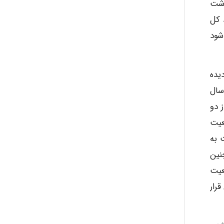
اشت
 یک شاخص جمعیتی معمولاً اگر بیش از ۱۲ درصد کل
می ­شود
hosein abdolvand
ده‌
Kati
شود در سال
 میلیون در سال ۲۰۱۱ به بیش از دو
ی جمعیت
emami
به‌
دو برابر شود (Nikookar et al., ۲۰۱۵). همچنین
۲۰۴ حدود ۷۰ درصد از جمعیت
ehtesham
سنی بالای ۶۵ سال و بقیه در گروه‌ های سنی زیر ۱۵ سال قرار