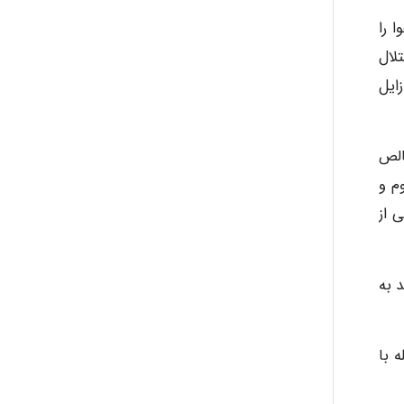
ی) غواصی که هوا را
لال
ایل
الص
لیوم و
س گنگی از
 به
 با