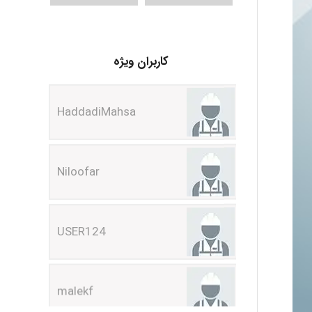
HaddadiMahsa
کاربران ویژه
Niloofar
USER124
malekf
abolfazlkoshehe