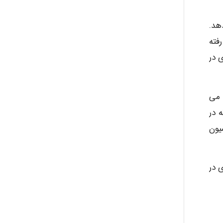
ی دهد.
فته
 در
 می
نیم ساعت طول کشیده غواص را باید به مدت 5 دقیقه در
 برای دکمپراسیون
 در