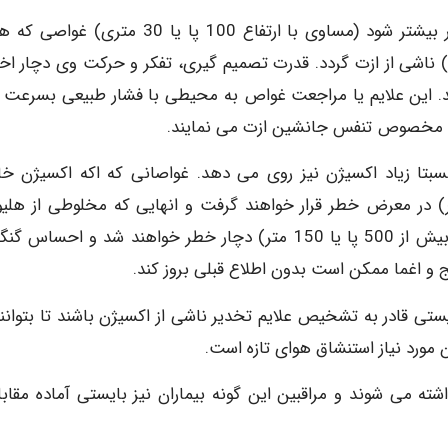
هنگامی که فشار وارد شده بر یک غواص از چهار اتمسفر بیشتر شود (مساوی با ارتفاع 100 پا یا 30 متر
ناشی از ازت گردد. قدرت تصمیم گیری، تفکر و حرکت وی دچار اخت
د. این علایم یا مراجعت غواص به محیطی با فشار طبیعی بسرعت ز
تگاه مخصوص تنفس جانشین ازت می نمایند.
نسبتا زیاد اکسیژن نیز روی می دهد. غواصانی که اکه اکسیژن خ
ق می کنند در عمق های بیشتر از 25 پا (7.5 متر) در معرض خطر قرار خواهند گرفت و انهایی که مخلوطی از ه
اکسیژن را مصرف می نمایند در عمق های خیلی زیادتر (بیش از 500 پا یا 150 متر) دچار خطر خواهند شد و احسا
 و اغما ممکن است بدون اطلاع قبلی بروز کند.
ستی قادر به تشخیص علایم تخدیر ناشی از اکسیژن باشند تا بتوانند
مورد نیاز استنشاق هوای تازه است.
ه می شوند و مراقبین این گونه بیماران نیز بایستی آماده مقابله