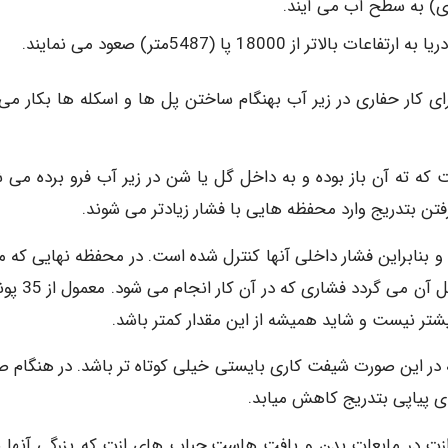
18000 پا (5487متر) صعود می نمایند.
ای کار حفاری در زیر آب بهنگام ساختن پل ها و اسکله ها بکار می 
 که ته آن باز بوده و به داخل گل یا شن در زیر آب فرو برده می ش
رفتن بتدریج وارد محفظه هایی با فشار زیادتر می شوند.
 بنابراین فشار داخلی آنها کنترل شده است. در محفظه نهایی که 
کارگران است فشار زیاد اتمسفر مانع از هجموم آب به دا
 که در این صورت شیفت کاری بایستی خیلی کوتاه تر باشد. در هنگام ص
ی پیاپی بتدریج کاهش میابد.
زت در مایعات بدن و بافت هاست.حباب های ازت که بزرگی آنها ب