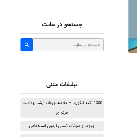
abolfazlkoshehe
جستجو در سایت
A.balandeh
fatima
تبلیغات متنی
Jafar Tym
1000 نکته کنکوری + خلاصه جزوات ارشد بهداشت
حرفه ای
aghajari vahid
جزوات و سوالات تستی آزمون استخدامی