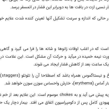
نسبی ازت در بافت ها به دوبرابر این فشار در اتمسفر برسد.
ر حالی که اندازه و سرعت تشکیل آنها تعینن کننده شدت علایم خو
ست که در اغلب اوقات زانوها و شانه ها را فرا می گیرد و گاهی
ورت نیمه خمیده در میآید و حرکت آن مشکل است. این علامت در 
 یک ساعت بعد از کاهش فشار ایجاد می شوند.
سرگیجه علایم شایع بوده
 سوزن خواهد شد.
علایم شدید تر در اثر حباب های ازت در رگ های خونی ریه پیش می آید و به chokes موسوم است. این علایم بع
دی کامل پس از دکومپراسیون اتفاق می افتد. بیمار دچار یک ح