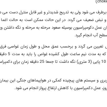
 علایم در آغاز با تنفس سطحی (shallow breathing) برطرف می شود ولی به تدریج شدیدتر و غیر قابل منترل دست م
و نبض ضعیف می گردد. در این حالت ممکن است به حالت اغما ر
صان عمل دکومپراسیون بوسیله صعود مرحله به مرحله و نگه داشتن وی
طح آب انجام گیرد.
ص تعیین می گردد و برحسب عمق محل و طول زمان غواصی فرق
کند.مثلا برای غواصی در یک عمق 125 پایی (38 متری) که به مدت 
عمق 30 پایی (9.15 متری) و به مدت 20 دقیقه در عموق 10 پایی (3 متری) نگه داشت تا جمعا 25 دقیقه زمان
فربری و سیستم های پیچیده کمکی در هواپیماهای جنگی این بیماری
روز، عمل دکمپراسیون با کاهش ارتفاع پرواز انجام می شود.