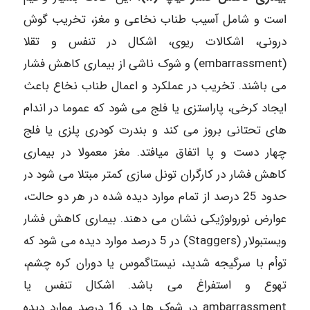
است و شامل آسیب طناب نخاعی و مغز، تخریب گوش
درونی، اشکالات ریوی، اشکال در تنفس و تقلا
(embarrassment) و شوک ناشی از بیماری کاهش فشار
می باشند. تخریب در عملکرد و اعمال طناب نخاع باعث
ایجاد کرخی، پاراستزی یا فلج می شود که عموما در اندام
های تحتانی بروز می کند و بندرت کودری پلزی یا فلج
چهار دست و پا اتفاق میافتد. مغز معمولا در بیماری
کاهش فشار در کارگران تونل سازی کمتر مبتلا می شود در
حدود 25 درصد از تمام موارد دیده شده در هر دو حالت،
عوارض نورولوژیکی نشان می دهند. بیماری کاهش فشار
ویستبولار (Staggers) در 5 درصد موارد دیده می شود که
توأم با سرگیجه شدید، نیستاگموس یا دوران کره چشم،
تهوع و استفراغ می باشد. اشکال تنفس یا
ambarrassment در شوک ها در 16 درصد موارد دیده