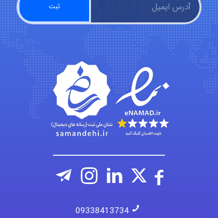
fatima
Jafar Tym
aghajari vahid
09338413734