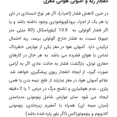
انفجار ریه و آمبولی هوائی مغزی
در حین کاهش فشار (احیاء)، اگر هر نوع انسدادی در نای
یا هر یک از اجزاء برونکوپولمونری وجود داشته باشد و یا
اگر فشار آلوئولی به 10.8 کیلوپاسکال (80 میلی متر
جیوه) نسبت به فشار خارج آلوئولی برسد، ریه احتمال
ترکیدن دارد. آمبولی هوا در مغز یکی از عوارض خطرناک
تماس با هوای فشرده می باشد. به هر حال در کارهای
حفاری تونل، بازگشت فشار به حالت عادی اگر به آرامی
صورت گیرد، از ایجاد انفجار ریوی پیشگیری خواهد شد.
علائم آمبولی هوا، در مغز عبارتند از: فلج نیمه بدن یا همی
پلزی ، عدم هوشیاری و تشنج مرگ در عرض 1 یا 2 دقیقه
ایجاد می شود. سایر عوارض شامل پنومونی مدیاستن
(میان سینه ای) همراه با آمفیرم زیرجلدی، پنومونی
کادویوم و پنوموتوراکس (اگر پلور پاره شده باشد).