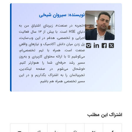
نویسنده: سیروان شیخی
«تجربه در صنعت»، زیربنایِ اشتیاقِ من به
دنیایِ HSE است. با بیش از ۱۳ سال فعالیت
اجرایی و تخصصی، هدفم در این وب‌سایت،
پل زدن میان دانشِ آکادمیک و نیازهای واقعیِ




صنعت است. همراه با تیم تخصصی‌ام،
می‌کوشیم تا با ارائه محتوای کاربردی و به‌روز،
مسیرِ رشد حرفه‌ای شما را هموارتر کنیم.
خوشحال می‌شوم در صفحه لینکدین،
تجربیاتمان را به اشتراک بگذاریم و در این
مسیر تخصصی همراه هم باشیم.
اشتراک این مطلب