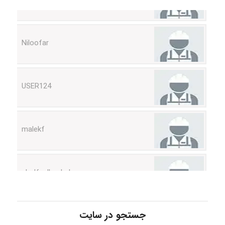
Niloofar
USER124
malekf
abolfazlkoshehe
abolfazlkoshehe
جستجو در سایت