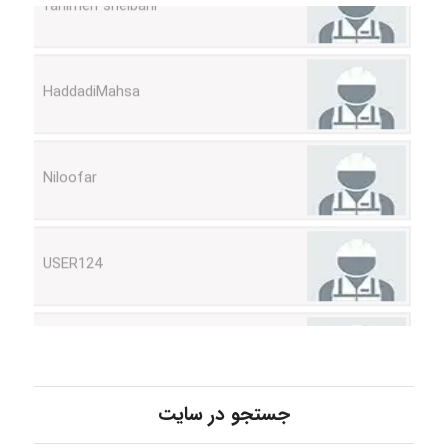
HaddadiMahsa
Niloofar
USER124
malekf
abolfazlkoshehe
جستجو در سایت