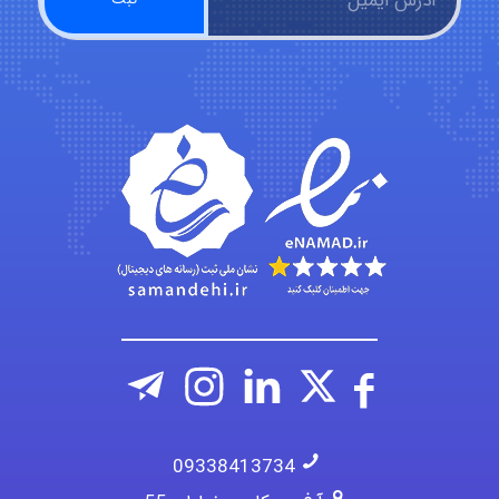
abolfazlkoshehe
A.balandeh
fatima
Jafar Tym
09338413734