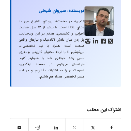
نویسنده: سیروان شیخی
«تجربه در صنعت»، زیربنایِ اشتیاقِ من به
دنیایِ HSE است. با بیش از ۱۳ سال فعالیت
اجرایی و تخصصی، هدفم در این وب‌سایت،
پل زدن میان دانشِ آکادمیک و نیازهای واقعیِ




صنعت است. همراه با تیم تخصصی‌ام،
می‌کوشیم تا با ارائه محتوای کاربردی و به‌روز،
مسیرِ رشد حرفه‌ای شما را هموارتر کنیم.
خوشحال می‌شوم در صفحه لینکدین،
تجربیاتمان را به اشتراک بگذاریم و در این
مسیر تخصصی همراه هم باشیم.
اشتراک این مطلب