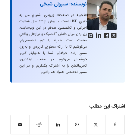
نویسنده: سیروان شیخی
«تجربه در صنعت»، زیربنایِ اشتیاقِ من به
دنیایِ HSE است. با بیش از ۱۳ سال فعالیت
اجرایی و تخصصی، هدفم در این وب‌سایت،
پل زدن میان دانشِ آکادمیک و نیازهای واقعیِ




صنعت است. همراه با تیم تخصصی‌ام،
می‌کوشیم تا با ارائه محتوای کاربردی و به‌روز،
مسیرِ رشد حرفه‌ای شما را هموارتر کنیم.
خوشحال می‌شوم در صفحه لینکدین،
تجربیاتمان را به اشتراک بگذاریم و در این
مسیر تخصصی همراه هم باشیم.
اشتراک این مطلب