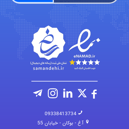
A.balandeh
fatima
Jafar Tym
09338413734
آ.غ - بوکان - خیابان 55