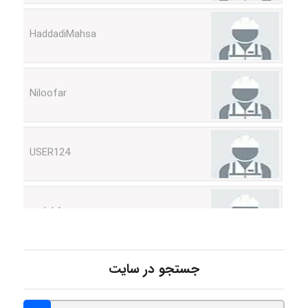
HaddadiMahsa
Niloofar
USER124
malekf
abolfazlkoshehe
جستجو در سایت
abolfazlkoshehe