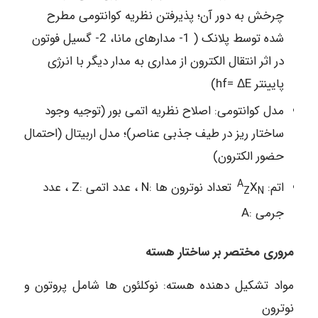
چرخش به دور آن؛ پذیرفتن نظریه کوانتومی مطرح
شده توسط پلانک ( 1- مدارهای مانا، 2- گسیل فوتون
در اثر انتقال الکترون از مداری به مدار دیگر با انرژی
پایینتر hf= ΔE)
مدل کوانتومی: اصلاح نظریه اتمی بور (توجیه وجود
ساختار ریز در طیف جذبی عناصر)؛ مدل اربیتال (احتمال
حضور الکترون)
A
اتم:
X
تعداد نوترون ها :N ، عدد اتمی :Z ، عدد
Z
N
جرمی :A
مروری مختصر بر ساختار هسته
مواد تشکیل دهنده هسته: نوکلئون ها شامل پروتون و
نوترون