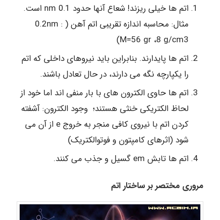
اتم ها خیلی ریزند! شعاع آنها حدود 0.1 nm است.
مثال: محاسبه اندازه تقریبی اتم آهن ( 0.2nm :
(M=56 gr ،8 g/cm3
اتم ها پایدارند. بنابراین باید نیروهای داخلی که اتم
را یکپارچه نگه می دارند، در حال تعادل باشند.
اتم ها حاوی الکترون های با بار منفی اند اما خود از
لحاظ الکتریکی خنثی هستند؛ وجود الکترون: آشفته
کردن اتم با نیروی کافی منجر به خروج e از آن می
شود (اثرهای کامپتون و فوتوالکتریک)
اتم ها تابش em گسیل و جذب می کنند.
مروری مختصر بر ساختار اتم