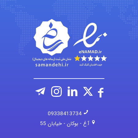
amir
Fateme896
09338413734
آ.غ - بوکان - خیابان 55