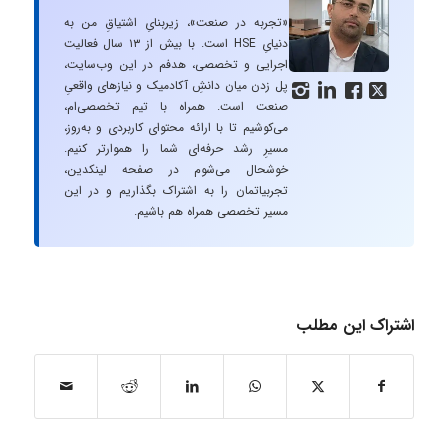
«تجربه در صنعت»، زیربنایِ اشتیاقِ من به
دنیایِ HSE است. با بیش از ۱۳ سال فعالیت
اجرایی و تخصصی، هدفم در این وب‌سایت،
پل زدن میان دانشِ آکادمیک و نیازهای واقعیِ




صنعت است. همراه با تیم تخصصی‌ام،
می‌کوشیم تا با ارائه محتوای کاربردی و به‌روز،
مسیرِ رشد حرفه‌ای شما را هموارتر کنیم.
خوشحال می‌شوم در صفحه لینکدین،
تجربیاتمان را به اشتراک بگذاریم و در این
مسیر تخصصی همراه هم باشیم.
اشتراک این مطلب