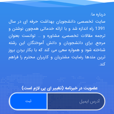
درباره ما:
emami
سایت تخصصی دانشجویان بهداشت حرفه ای در سال
1391 راه اندازه شد و با ارائه خدماتی همچون نوشتن و
ترجمه مقالات تخصصی, مشاوره و … توانست بعنوان
مرجع, برای دانشجویان و دانش آموختگان این رشته
ehtesham
شناخته شود و همواره سعی می کند که با بکار بردن بروز
ترین متدها رضایت مشتریان و کاربران محترم را فراهم
کند.
Iman Hosseini
Chehri
عضویت در خبرنامه (تغییر ای پی لازم است)
roya_boostani