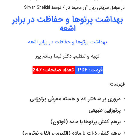
/
در
عوامل فیزیکی زیان آور محیط کار
توسط
Sirvan Sheikhi
بهداشت پرتوها و حفاظت در برابر
اشعه
بهداشت پرتوها و حفاظت در برابر اشعه
تهیه و تنظیم: دکتر نیما رستم پور
فرمت: PDF
تعداد صفحات: 247
فهرست:
مروری بر ساختار اتم و هسته معرفی پرتوزایی
پرتوزایی طبیعی
برهم کنش پرتوها با ماده (فوتون)
برهم کنش ذرات با ماده (الکترون، آلفا و نوترون)