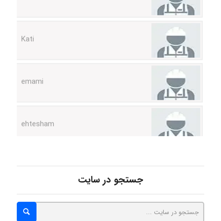
Kati
emami
ehtesham
Iman Hosseini
جستجو در سایت
Chehri