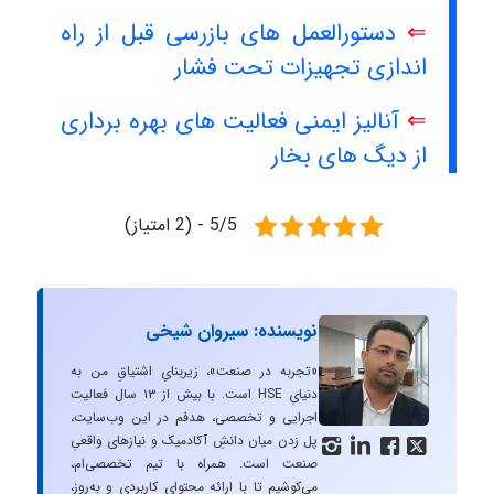
⇐
دستورالعمل های بازرسی قبل از راه
اندازی تجهیزات تحت فشار
⇐
آنالیز ایمنی فعالیت های بهره برداری
از دیگ های بخار
5/5 - (2 امتیاز)
نویسنده: سیروان شیخی
«تجربه در صنعت»، زیربنایِ اشتیاقِ من به
دنیایِ HSE است. با بیش از ۱۳ سال فعالیت
اجرایی و تخصصی، هدفم در این وب‌سایت،
پل زدن میان دانشِ آکادمیک و نیازهای واقعیِ




صنعت است. همراه با تیم تخصصی‌ام،
می‌کوشیم تا با ارائه محتوای کاربردی و به‌روز،