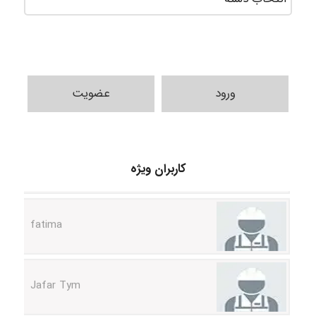
ورود
عضویت
A.balandeh
کاربران ویژه
fatima
Jafar Tym
aghajari vahid