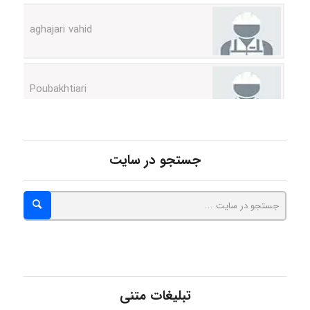
Poubakhtiari
Alirez0990
جستجو در سایت
hosein abdolvand
Kati
emami
تبلیغات متنی