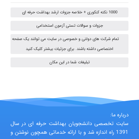
1000 نکته کنکوری + خلاصه جزوات ارشد بهداشت حرفه ای
ehtesham
جزوات و سوالات تستی آزمون استخدامی
تمام شرکت های دولتی و خصوصی در سایت می توانند یک صفحه
A.balandeh
اختصاصی داشته باشند. برای جزئیات بیشتر کلیک کنید
تبلیغات شما در این مکان
fatima
Jafar Tym
درباره ما:
aghajari vahid
سایت تخصصی دانشجویان بهداشت حرفه ای در سال
1391 راه اندازه شد و با ارائه خدماتی همچون نوشتن و