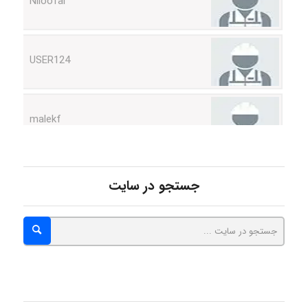
USER124
malekf
abolfazlkoshehe
جستجو در سایت
abolfazlkoshehe
A.balandeh