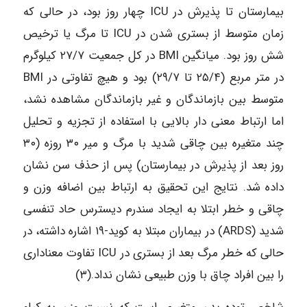
بیمارستان تا پذیرش در ICU چهار روز بود، در حالی که
زمان متوسط از بستری شدن در ICU تا مرگ یا ترخیص
شش روز بود. میانگین BMI در کل جمعیت ۲۷/۷ کیلوگرم
در متر مربع (۲۵/۴ تا ۲۹/۷) بود و هیچ تفاوتی در BMI
متوسط بین بازماندگان و غیر بازماندگان مشاهده نشد،
اما ارتباط معنی دار بالایی با استفاده از تجزیه و تحلیل
چند متغیره بین چاقی شدید با مرگ و میر ۳۰ روزه (۳۰
روز بعد از پذیرش در بیمارستان) پس از حذف سن نشان
داده شد. نتایج این تحقیق به ارتباط بین اضافه وزن و
چاقی و خطر ابتلا به ایجاد سندرم دیسترس حاد تنفسی
شدید (ARDS) در بیماران مبتلا به کوید-۱۹ اشاره داشته، در
حالی که خطر مرگ بعد از بستری در ICU تفاوت معناداری
را بین افراد چاق با وزن طبیعی نشان نداد.(۳)