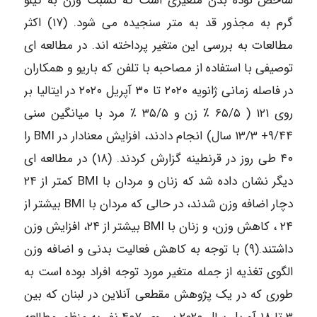
شاخص توده بدن متغیری است که نسبت وزن به کیلو
گرم به مجذور قد به متر سنجیده می شود. (۱۷) اکثر
مطالعات به بررسی این متغیر پرداخته اند. در مطالعه ای
توصیفی با استفاده از مصاحبه با تلفن که باریو و همکاران
در فاصله زمانی ژانویه ۲۰۲۰ تا ۳۰ آپریل ۲۰۲۰ در ایتالیا بر
روی ۱۲۱ ( ۶۵/۵ ٪ زن و ۳۵/۵ ٪ مرد با میانگین سنی
۹/۴۴+ ۱۳/۳ سال) انجام دادند، افزایش معنادار در BMI را
۴۰ طی روز در قرنطینه گزارش کردند. (۱۸) در مطالعه ای
دیگر نشان داده شد که زنان و مردان با BMI کمتر از ۲۴
دچار اضافه وزن شدند، در حالی که مردان با BMI بیشتر از
۲۴ ، کاهش وزن، و زنان با BMI بیشتر از ۲۴، افزایش وزن
داشتند.(۹) با توجه به کاهش فعالیت بدنی و اضافه وزن
الگوی تغذیه از جمله متغیر مورد توجه افراد بوده است به
طوری که در یک پژوهش مقطعی آنلاین در لبنان که بین