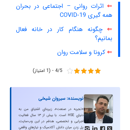
⇐
اثرات روانی – اجتماعی در بحران
همه گیری COVID-19
⇐
چگونه هنگام کار در خانه فعال
بمانیم؟
⇐
کرونا و سلامت روان
4/5 - (1 امتیاز)
نویسنده: سیروان شیخی
«تجربه در صنعت»، زیربنایِ اشتیاقِ من به
دنیایِ HSE است. با بیش از ۱۳ سال فعالیت
اجرایی و تخصصی، هدفم در این وب‌سایت،
پل زدن میان دانشِ آکادمیک و نیازهای واقعیِ



