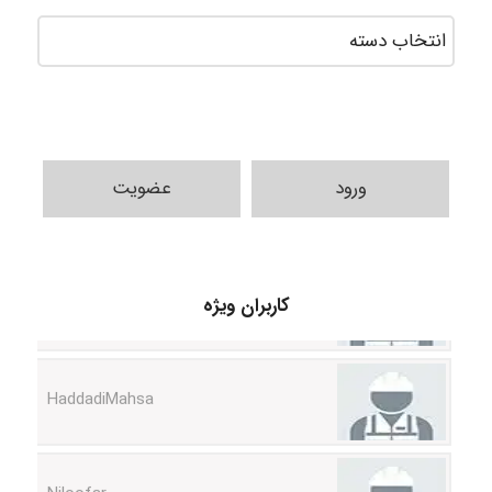
ورود
عضویت
fahimeh sheibani
کاربران ویژه
HaddadiMahsa
Niloofar