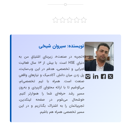
نویسنده: سیروان شیخی
«تجربه در صنعت»، زیربنایِ اشتیاقِ من به
دنیایِ HSE است. با بیش از ۱۳ سال فعالیت
اجرایی و تخصصی، هدفم در این وب‌سایت،
پل زدن میان دانشِ آکادمیک و نیازهای واقعیِ




صنعت است. همراه با تیم تخصصی‌ام،
می‌کوشیم تا با ارائه محتوای کاربردی و به‌روز،
مسیرِ رشد حرفه‌ای شما را هموارتر کنیم.
خوشحال می‌شوم در صفحه لینکدین،
تجربیاتمان را به اشتراک بگذاریم و در این
مسیر تخصصی همراه هم باشیم.