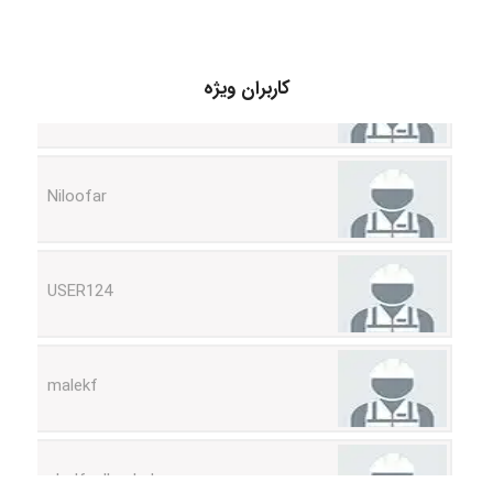
HaddadiMahsa
کاربران ویژه
Niloofar
USER124
malekf
abolfazlkoshehe