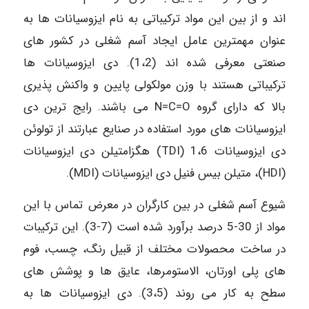
اند و از بین این مواد ترکیباتی به نام ایزوسیانات ها به
عنوان مهمترین عامل ایجاد آسم شغلی در کشور های
صنعتی معرفی شده اند (1،2). دی ایزوسیانات ها
ترکیباتی هستند با وزن مولکولی پایین و واکنش پذیری
بالا که دارای گروه N=C=O می باشند. رایج ترین دی
ایزوسیانات های مورد استفاده در صنایع عبارتند از تولوئن
دی ایزوسیانات TDI) 1،6) هگزامتیلن دی ایزوسیانات
(HDI)، متیلن بیس فنیل دی ایزوسیانات (MDI).
شیوع آسم شغلی در بین کارگران در معرض تماس با این
مواد از 30-5 درصد برآورد شده است (7-3). این ترکیبات
در ساخت محصولات مختلف از قبیل رنگ، چسب، فوم
های پلی اورتان، الاستومرها، عایق ها و پوشش های
سطح به کار می روند (3،5). دی ایزوسیانات ها به