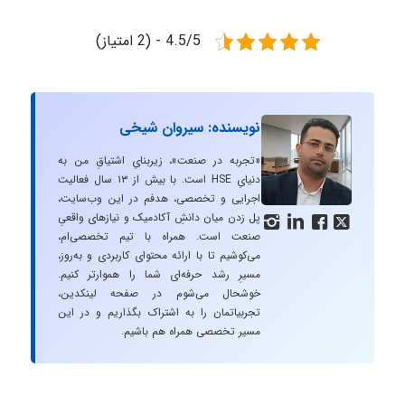
4.5/5 - (2 امتیاز)
نویسنده: سیروان شیخی
«تجربه در صنعت»، زیربنایِ اشتیاقِ من به
دنیایِ HSE است. با بیش از ۱۳ سال فعالیت
اجرایی و تخصصی، هدفم در این وب‌سایت،
پل زدن میان دانشِ آکادمیک و نیازهای واقعیِ




صنعت است. همراه با تیم تخصصی‌ام،
می‌کوشیم تا با ارائه محتوای کاربردی و به‌روز،
مسیرِ رشد حرفه‌ای شما را هموارتر کنیم.
خوشحال می‌شوم در صفحه لینکدین،
تجربیاتمان را به اشتراک بگذاریم و در این
مسیر تخصصی همراه هم باشیم.