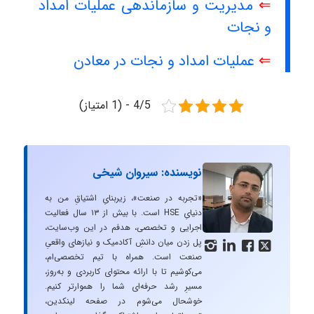
⇐
مدیریت و سازماندهی عملیات امداد
و نجات
⇐
عملیات امداد و نجات در معادن
4/5 - (1 امتیاز)
نویسنده: سیروان شیخی
«تجربه در صنعت»، زیربنایِ اشتیاقِ من به
دنیایِ HSE است. با بیش از ۱۳ سال فعالیت
اجرایی و تخصصی، هدفم در این وب‌سایت،
پل زدن میان دانشِ آکادمیک و نیازهای واقعیِ




صنعت است. همراه با تیم تخصصی‌ام،
می‌کوشیم تا با ارائه محتوای کاربردی و به‌روز،
مسیرِ رشد حرفه‌ای شما را هموارتر کنیم.
خوشحال می‌شوم در صفحه لینکدین،