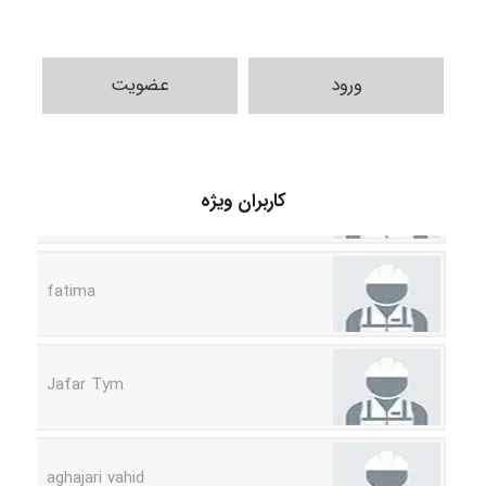
ورود
عضویت
A.balandeh
کاربران ویژه
fatima
Jafar Tym
aghajari vahid