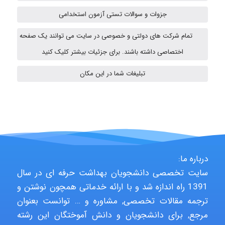
ehtesham
جزوات و سوالات تستی آزمون استخدامی
تمام شرکت های دولتی و خصوصی در سایت می توانند یک صفحه
A.balandeh
اختصاصی داشته باشند. برای جزئیات بیشتر کلیک کنید
تبلیغات شما در این مکان
fatima
Jafar Tym
درباره ما:
سایت تخصصی دانشجویان بهداشت حرفه ای در سال
aghajari vahid
1391 راه اندازه شد و با ارائه خدماتی همچون نوشتن و
ترجمه مقالات تخصصی, مشاوره و … توانست بعنوان
مرجع, برای دانشجویان و دانش آموختگان این رشته
Poubakhtiari