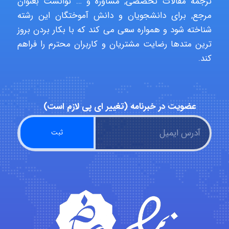
ترجمه مقالات تخصصی, مشاوره و … توانست بعنوان
aghajari vahid
مرجع, برای دانشجویان و دانش آموختگان این رشته
شناخته شود و همواره سعی می کند که با بکار بردن بروز
ترین متدها رضایت مشتریان و کاربران محترم را فراهم
Poubakhtiari
کند.
Alirez0990
عضویت در خبرنامه (تغییر ای پی لازم است)
hosein abdolvand
Kati
emami