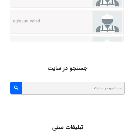
aghajari vahid
Poubakhtiari
Alirez0990
جستجو در سایت
hosein abdolvand
Kati
تبلیغات متنی