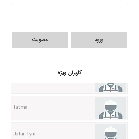
ورود
عضویت
A.balandeh
کاربران ویژه
fatima
Jafar Tym