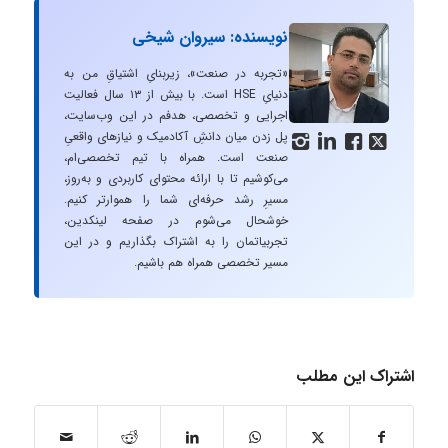
نویسنده: سیروان شیخی
«تجربه در صنعت»، زیربنایِ اشتیاقِ من به
دنیایِ HSE است. با بیش از ۱۳ سال فعالیت
اجرایی و تخصصی، هدفم در این وب‌سایت،
پل زدن میان دانشِ آکادمیک و نیازهای واقعیِ




صنعت است. همراه با تیم تخصصی‌ام،
می‌کوشیم تا با ارائه محتوای کاربردی و به‌روز،
مسیرِ رشد حرفه‌ای شما را هموارتر کنیم.
خوشحال می‌شوم در صفحه لینکدین،
تجربیاتمان را به اشتراک بگذاریم و در این
مسیر تخصصی همراه هم باشیم.
اشتراک این مطلب