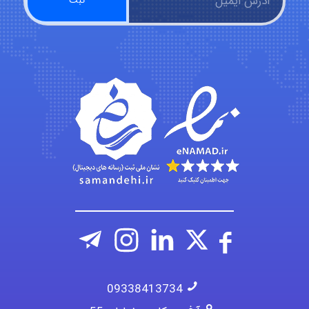
emami
ehtesham
09338413734