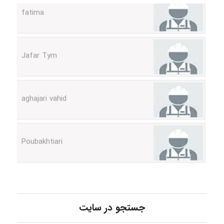
Jafar Tym
aghajari vahid
Poubakhtiari
Alirez0990
hosein abdolvand
جستجو در سایت