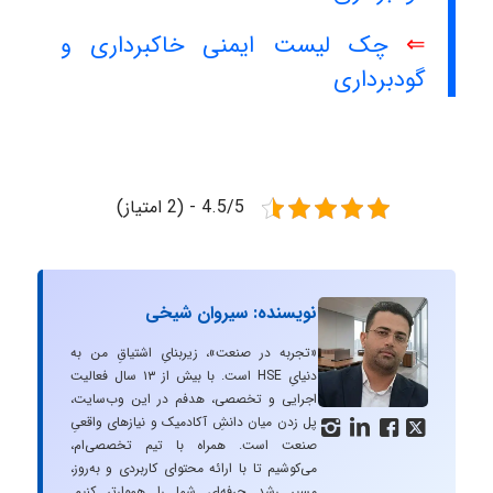
⇐
چک لیست ایمنی خاکبرداری و
گودبرداری
4.5/5 - (2 امتیاز)
نویسنده: سیروان شیخی
«تجربه در صنعت»، زیربنایِ اشتیاقِ من به
دنیایِ HSE است. با بیش از ۱۳ سال فعالیت
اجرایی و تخصصی، هدفم در این وب‌سایت،
پل زدن میان دانشِ آکادمیک و نیازهای واقعیِ




صنعت است. همراه با تیم تخصصی‌ام،
می‌کوشیم تا با ارائه محتوای کاربردی و به‌روز،
مسیرِ رشد حرفه‌ای شما را هموارتر کنیم.