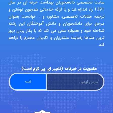
سایت تخصصی دانشجویان بهداشت حرفه ای در سال
1391 راه اندازه شد و با ارائه خدماتی همچون نوشتن و
malekf
ترجمه مقالات تخصصی, مشاوره و … توانست بعنوان
مرجع, برای دانشجویان و دانش آموختگان این رشته
شناخته شود و همواره سعی می کند که با بکار بردن بروز
abolfazlkoshehe
ترین متدها رضایت مشتریان و کاربران محترم را فراهم
کند.
abolfazlkoshehe
عضویت در خبرنامه (تغییر ای پی لازم است)
A.balandeh
fatima