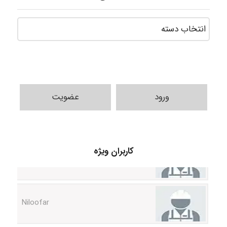
ورود
عضویت
HaddadiMahsa
کاربران ویژه
Niloofar
USER124