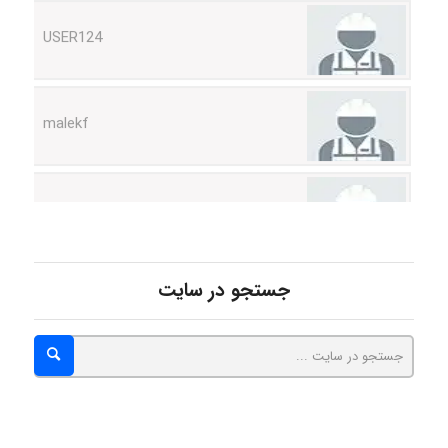
malekf
abolfazlkoshehe
abolfazlkoshehe
جستجو در سایت
A.balandeh
fatima