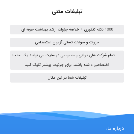
تبلیغات متنی
Jafar Tym
1000 نکته کنکوری + خلاصه جزوات ارشد بهداشت حرفه ای
جزوات و سوالات تستی آزمون استخدامی
aghajari vahid
تمام شرکت های دولتی و خصوصی در سایت می توانند یک صفحه
اختصاصی داشته باشند. برای جزئیات بیشتر کلیک کنید
HaddadiMahsa
تبلیغات شما در این مکان
Niloofar
USER124
درباره ما: