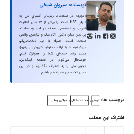
نویسنده: سیروان شیخی
«تجربه در صنعت»، زیربنایِ اشتیاقِ من به
دنیایِ HSE است. با بیش از ۱۳ سال فعالیت
اجرایی و تخصصی، هدفم در این وب‌سایت،
پل زدن میان دانشِ آکادمیک و نیازهای واقعیِ




صنعت است. همراه با تیم تخصصی‌ام،
می‌کوشیم تا با ارائه محتوای کاربردی و به‌روز،
مسیرِ رشد حرفه‌ای شما را هموارتر کنیم.
خوشحال می‌شوم در صفحه لینکدین،
تجربیاتمان را به اشتراک بگذاریم و در این
مسیر تخصصی همراه هم باشیم.
برچسب ها:
,
,
ایمنی
حفاظت شغلی
قوانین ومقررات
اشتراک این مطلب