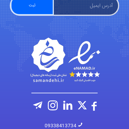
emami
ehtesham
Iman Hosseini
Chehri
09338413734