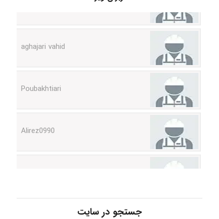
aghajari vahid
Poubakhtiari
Alirez0990
hosein abdolvand
Kati
جستجو در سایت