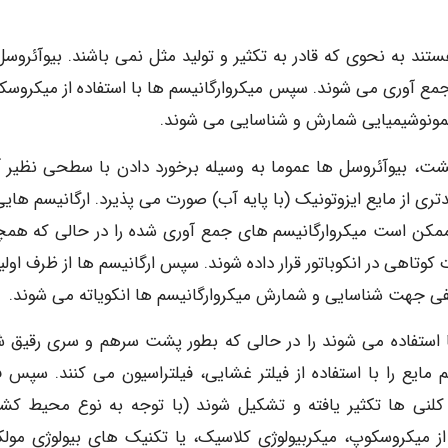
تند به نحوی که قادر به تکثیر و تولید مثل نمی باشند. بیوآئروسل
مع آوری می شوند. سپس میکروارگانیسم ها با استفاده از میکروسک
ایمونوشیمیایی شمارش و شناسایی می شوند.
کشت، بیوآئروسل ها عموما به وسیله برخورد دادن با سطحی نظیر آگ
بدتری از مایع ایزوتونیک (با پایه آب) صورت می پذیرد. ارگانیسم های
ممکن است میکروارگانیسم های جمع آوری شده را در حالی که همچ
دت کوتاهی در انکوباتور قرار داده شوند. سپس ارگانیسم ها از ظرف اولی
تلفی جهت شناسایی و شمارش میکروارگانیسم ها انکویاته می شوند.
ها استفاده می شوند را در حالی که بطور پشت سرهم و سری رقیق ش
 مایع را با استفاده از فیلتر غشایی، فیلتراسیون می کنند. سپس فی
لنی ها تکثیر یافته و تشکیل شوند (با توجه به نوع محیط کش
 میکروسکوپ، میکربیولوژی کلاسیک، یا تکنیک های بیولوژی مولک