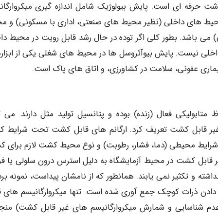
شت حرفه ای است. پایش بیولوژیک شامل اندازه گیری میکروارگان
محیط های داخلی (نظیر محیط های صنعتی، اداری با مسکونی) و م
ی باشد. بطور کلی اگر توده در حال رشد قابل رویت در محیط دا
داخلی نیست. پایش بیوآئروسل ها در محیط های شغلی یکی از ابزار
یماری عفونی، سلامت در کشاورزی، و اتاق های پاک است.
 متابولیکی فعال (زنده) بوده و پتانسیل تولید مثل دارند. می ت
و غیر قابل کشت تعریف کرد. ارگانم های قابل کشت تحت شرایط کن
به شرایط محیطی (دما، فشار، رطوبت) و نوع محیط کشت لازم برای 
غیر قابل کشت در محیط آزمایشگاه به دلیل استرس درون سلولی یا فر
شته و تکثیر نمی یابند. همانطور که از نامشان پیداست، نمونه برد
دادن ذرات کوچک جمع آوری شده است. تنها میکروارگانیسم های ق
دم شناسایی و شمارش میکروارگانیسم های غیر قابل کشت) منجر