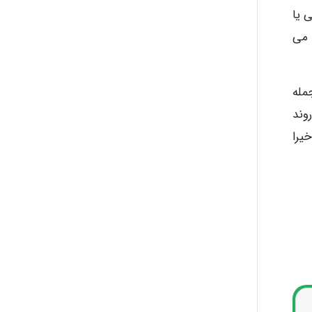
 یا
 می
مله
 روند
یرا