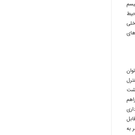
یسم
حیط
خلی
های
وان
ترل
کشت
اهم
اری
ابل
 به