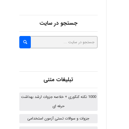
malekf
جستجو در سایت
abolfazlkoshehe
abolfazlkoshehe
تبلیغات متنی
A.balandeh
1000 نکته کنکوری + خلاصه جزوات ارشد بهداشت
حرفه ای
fatima
جزوات و سوالات تستی آزمون استخدامی