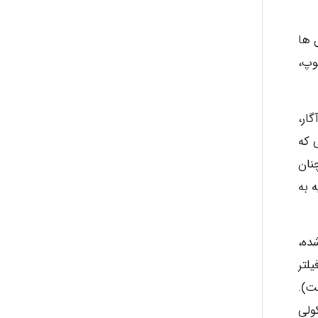
 ها
وپ،
ار،
ی که
نان
ه به
ده،
لتر
ت).
ولی