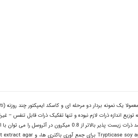
چکیده کاربرد و اصول عملکرد: وسیل
 که توزیع اندازه ذرات لازم نبوده و تنها تفکیک ذرات قابل تنفس – غیر
تنفس یا شمارش کل مورد نیاز باشد. بین 95 تا 100 درصد ذرات زیست پذیر بالاتر از 0.8 میکرون در آئروسل را می ت
مختلف آگار باکتری شناسی جمع آوری کرد. معمولا از Trypticase soy agar برای جمع آوری باکتری 