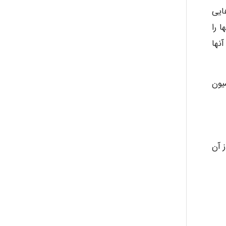
ایی
malekf
 را
نها
abolfazlkoshehe
یون
abolfazlkoshehe
A.balandeh
ز آن
fatima