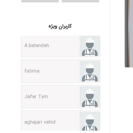
A.balandeh
کاربران ویژه
fatima
Jafar Tym
aghajari vahid
Poubakhtiari