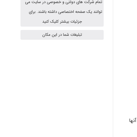
تمام شرکت های دولتی و خصوصی در سایت می
توانند یک صفحه اختصاصی داشته باشند. برای
A.balandeh
جزئیات بیشتر کلیک کنید
تبلیغات شما در این مکان
fatima
Jafar Tym
aghajari vahid
Poubakhtiari
نها