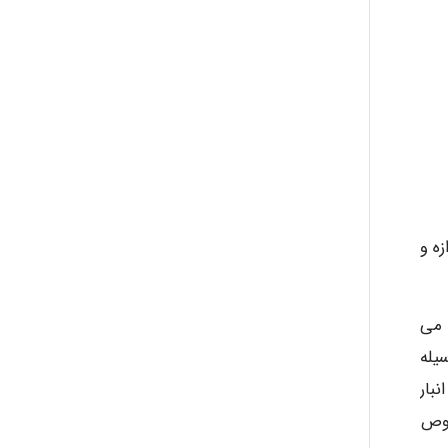
زه و
 می
فوت یا ۱/۸ متر نباشد و وسیله
بار
خصوص