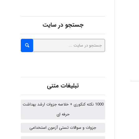
Alirez0990
جستجو در سایت
hosein abdolvand
Kati
تبلیغات متنی
emami
1000 نکته کنکوری + خلاصه جزوات ارشد بهداشت
حرفه ای
ehtesham
جزوات و سوالات تستی آزمون استخدامی