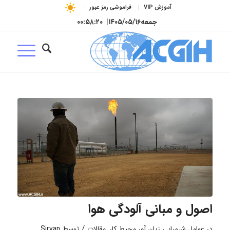
آموزش VIP
فراموشی رمز عبور
جمعه
۱۴۰۵/۰۵/۱۶
|
۰۰:۵۸:۲۱
اصول و مبانی آلودگی هوا
/
در
عوامل شیمیایی زیان آور محیط کار
,
مقالات
توسط
Sirvan