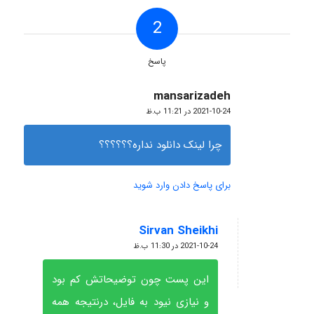
2
پاسخ
mansarizadeh
گفته:
2021-10-24 در 11:21 ب.ظ
چرا لینک دانلود نداره؟؟؟؟؟؟
برای پاسخ دادن وارد شوید
Sirvan Sheikhi
گفته:
2021-10-24 در 11:30 ب.ظ
این پست چون توضیحاتش کم بود
و نیازی نیود به فایل، درنتیجه همه