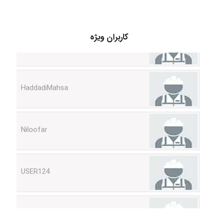
fahimeh sheibani
کاربران ویژه
HaddadiMahsa
Niloofar
USER124
malekf