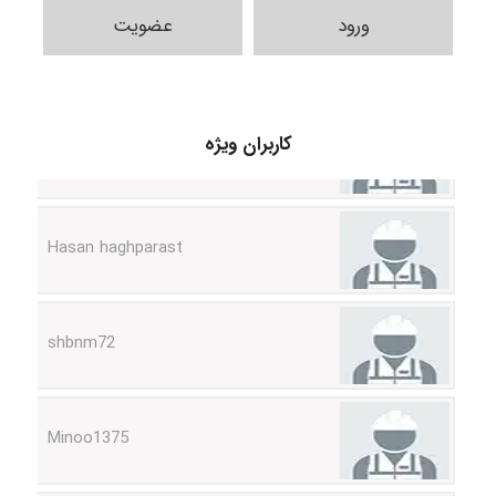
ورود
عضویت
arman.m
کاربران ویژه
Hasan haghparast
shbnm72
Minoo1375
Sara