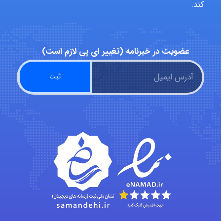
کند.
ZAK
عضویت در خبرنامه (تغییر ای پی لازم است)
vali
fahimeh sheibani
HaddadiMahsa
Niloofar