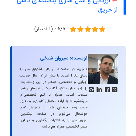
⇐
ارزیابی و مدل سازی پیامدهای ناشی
از حریق
5/5 - (1 امتیاز)
نویسنده: سیروان شیخی
«تجربه در صنعت»، زیربنایِ اشتیاقِ من به
دنیایِ HSE است. با بیش از ۱۳ سال فعالیت
اجرایی و تخصصی، هدفم در این وب‌سایت،
پل زدن میان دانشِ آکادمیک و نیازهای واقعیِ




صنعت است. همراه با تیم تخصصی‌ام،
می‌کوشیم تا با ارائه محتوای کاربردی و به‌روز،
مسیرِ رشد حرفه‌ای شما را هموارتر کنیم.
خوشحال می‌شوم در صفحه لینکدین،
تجربیاتمان را به اشتراک بگذاریم و در این
مسیر تخصصی همراه هم باشیم.