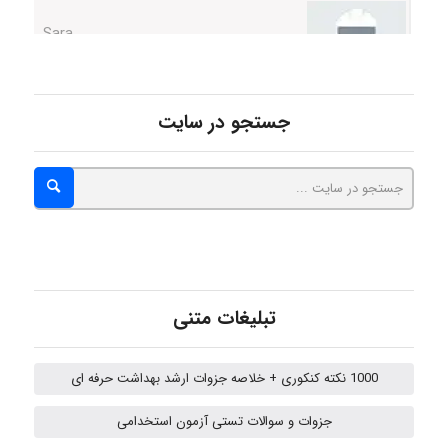
ZAK
جستجو در سایت
vali
fahimeh sheibani
تبلیغات متنی
HaddadiMahsa
1000 نکته کنکوری + خلاصه جزوات ارشد بهداشت حرفه ای
Niloofar
جزوات و سوالات تستی آزمون استخدامی