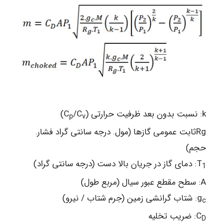
k: نسبت بدون بعد ظرفیت حرارتی (C
/C
)
p
v
Rgثابت عمومی گازها (مول. درجه سانتی گراد فشار.
حجم)
T
: دمای گاز در جریان بالا دست (درجه سانتی گراد)
1
A: سطح مقطع عبور سیال (مربع طول)
g
: شتاب گرانشی زمین (جرم شتاب / نیرو)
c
C
: ضریب تخلیه
D