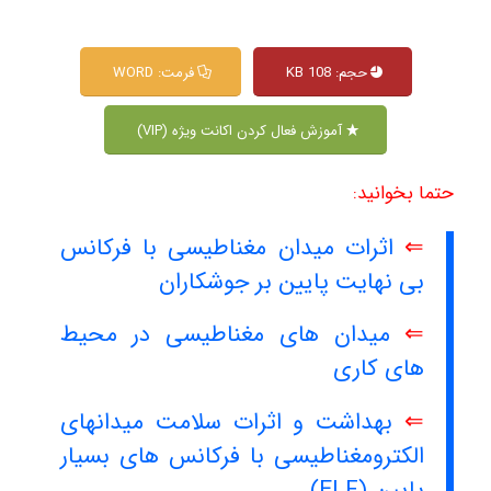
حجم: 108 KB
فرمت: WORD
آموزش فعال کردن اکانت ویژه (VIP)
حتما بخوانید:
⇐
اثرات میدان مغناطیسی با فرکانس
بی نهایت پایین بر جوشکاران
⇐
میدان های مغناطیسی در محیط
های کاری
⇐
بهداشت و اثرات سلامت میدانهای
الکترومغناطیسی با فرکانس های بسیار
پایین (ELF)