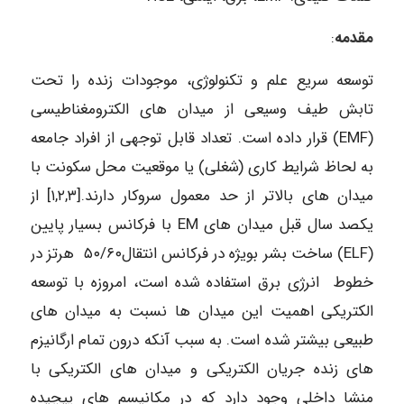
مقدمه
:
توسعه سریع علم و تکنولوژی، موجودات زنده را تحت
تابش طیف وسیعی از میدان های الکترومغناطیسی
(EMF) قرار داده است. تعداد قابل توجهی از افراد جامعه
به لحاظ شرایط کاری (شغلی) یا موقعیت محل سکونت با
میدان های بالاتر از حد معمول سروکار دارند.[۱,۲,۳] از
یکصد سال قبل میدان های EM با فرکانس بسیار پایین
(ELF) ساخت بشر بویژه در فرکانس انتقال۵۰/۶۰ هرتز در
خطوط انرژی برق استفاده شده است، امروزه با توسعه
الکتریکی اهمیت این میدان ها نسبت به میدان های
طبیعی بیشتر شده است. به سبب آنکه درون تمام ارگانیزم
های زنده جریان الکتریکی و میدان های الکتریکی با
منشا داخلی وجود دارد که در مکانیسم های پیچیده