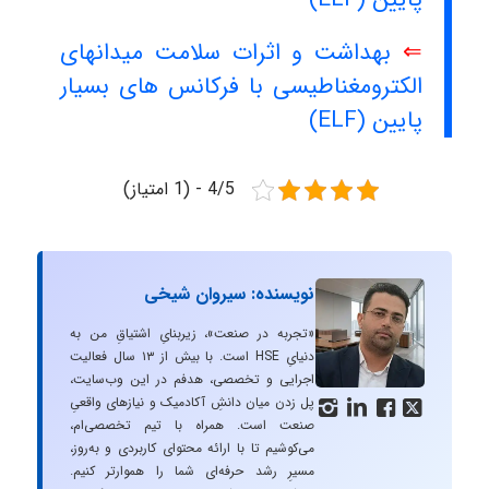
⇐
بهداشت و اثرات سلامت میدانهای
الکترومغناطیسی با فرکانس های بسیار
پایین (ELF)
4/5 - (1 امتیاز)
نویسنده: سیروان شیخی
«تجربه در صنعت»، زیربنایِ اشتیاقِ من به
دنیایِ HSE است. با بیش از ۱۳ سال فعالیت
اجرایی و تخصصی، هدفم در این وب‌سایت،
پل زدن میان دانشِ آکادمیک و نیازهای واقعیِ




صنعت است. همراه با تیم تخصصی‌ام،
می‌کوشیم تا با ارائه محتوای کاربردی و به‌روز،
مسیرِ رشد حرفه‌ای شما را هموارتر کنیم.