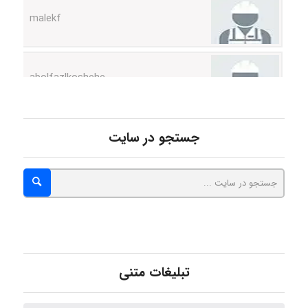
abolfazlkoshehe
abolfazlkoshehe
جستجو در سایت
A.balandeh
fatima
تبلیغات متنی
Jafar Tym