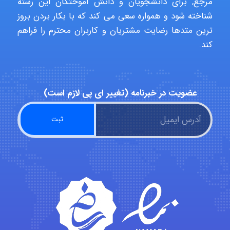
مرجع, برای دانشجویان و دانش آموختگان این رشته
شناخته شود و همواره سعی می کند که با بکار بردن بروز
abolfazlkoshehe
ترین متدها رضایت مشتریان و کاربران محترم را فراهم
کند.
abolfazlkoshehe
عضویت در خبرنامه (تغییر ای پی لازم است)
A.balandeh
fatima
Jafar Tym