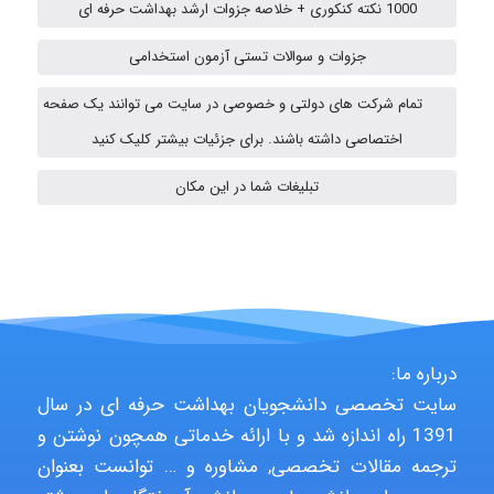
1000 نکته کنکوری + خلاصه جزوات ارشد بهداشت حرفه ای
aghajari vahid
جزوات و سوالات تستی آزمون استخدامی
تمام شرکت های دولتی و خصوصی در سایت می توانند یک صفحه
اختصاصی داشته باشند. برای جزئیات بیشتر کلیک کنید
HaddadiMahsa
تبلیغات شما در این مکان
Niloofar
USER124
درباره ما:
سایت تخصصی دانشجویان بهداشت حرفه ای در سال
1391 راه اندازه شد و با ارائه خدماتی همچون نوشتن و
malekf
ترجمه مقالات تخصصی, مشاوره و … توانست بعنوان