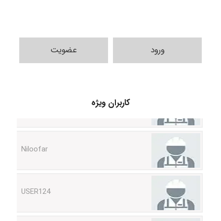
ورود
عضویت
HaddadiMahsa
کاربران ویژه
Niloofar
USER124
malekf