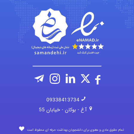
Iman Hosseini
Chehri
09338413734
آ.غ - بوکان - خیابان 55
تمام حقوق مادی و معنوی برای دانشجویان بهداشت حرفه ای محفوظ است