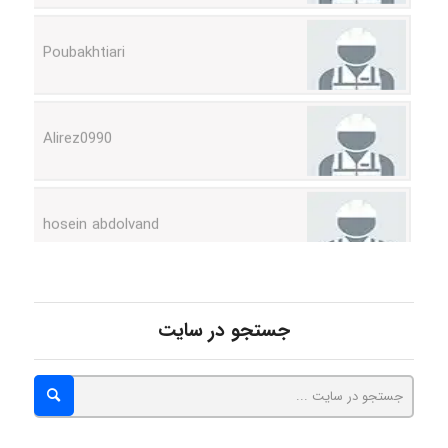
Poubakhtiari
Alirez0990
hosein abdolvand
Kati
جستجو در سایت
emami
ehtesham