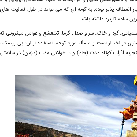
ریسک های سلامتی ارائه می دهد.طراحی این فرآیند بسیار انعطاف پذیر بوده٬ به گونه ای که می تواند در طول فعال
امروزه در خصوص عوامل بالفعل زیان آوری از قبیل: مواد شیمیایی٬ گرد و خاک٬ سر و صدا ٬ گرما٬ تشعشع و عوامل
توانند سلامتی افراد را تحت تاثیر قرار دهند٬ اطلاعات بیشتری در اختیار است و مسأله مورد توجه٬ استفاده از 
نجربه اثرات کوتاه مدت (حاد) و یا طولانی مدت (مزمن) در سلامتی