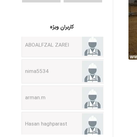
ABOALFZAL ZAREI
کاربران ویژه
nima5534
arman.m
Hasan haghparast
shbnm72