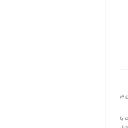
فتن در
منی و محیط زیست با
 نحوه شناسایی٬ ارزیابی و کنترل