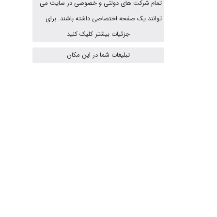
تمام شرکت های دولتی و خصوصی در سایت می
ABOALFZAL ZAREI
توانند یک صفحه اختصاصی داشته باشند. برای
جزئیات بیشتر کلیک کنید
nima5534
تبلیغات شما در این مکان
arman.m
Hasan haghparast
shbnm72