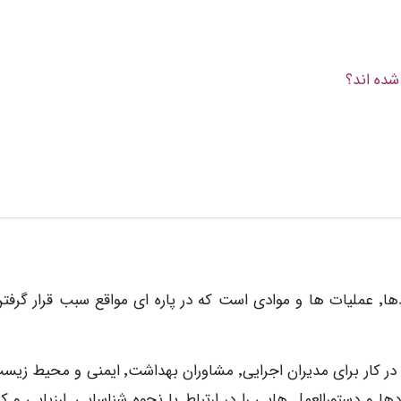
صنعت نفت شامل فعالیت های گوناگونی منجمله؛ فرآیندها٬ عملیات ها و موادی است که در پاره ای مواقع سبب قرار گر
ارزیابی ریسک های سلامتی – کنترل ریسک های سلامتی در کار برای مدیران اجرایی٬ مشاوران بهداشت٬ ای
ایجاد فرآیندی به نام ارزیابی ریسک های سلامتی؛ رهنمودها و دستورالعمل هایی را در ارتباط با