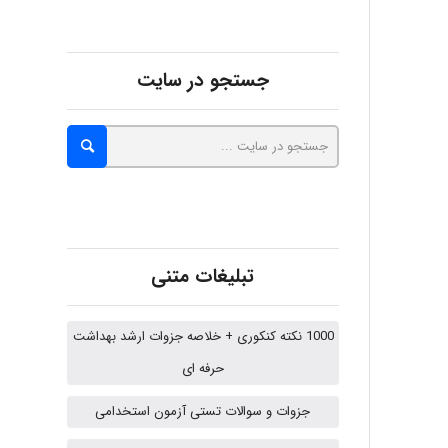
Minoo1375
جستجو در سایت
Sara
ZAK
تبلیغات متنی
vali
1000 نکته کنکوری + خلاصه جزوات ارشد بهداشت
حرفه ای
fahimeh sheibani
جزوات و سوالات تستی آزمون استخدامی