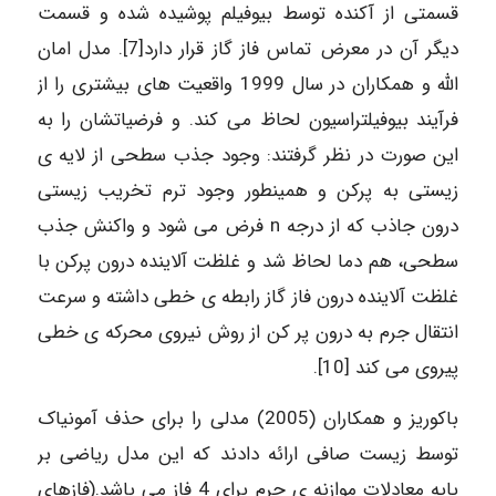
قسمتی از آکنده توسط بیوفیلم پوشیده شده و قسمت
دیگر آن در معرض تماس فاز گاز قرار دارد[7]. مدل امان
الله و همکاران در سال 1999 واقعیت های بیشتری را از
فرآیند بیوفیلتراسیون لحاظ می کند. و فرضیاتشان را به
این صورت در نظر گرفتند: وجود جذب سطحی از لایه ی
زیستی به پرکن و همینطور وجود ترم تخریب زیستی
درون جاذب که از درجه n فرض می شود و واکنش جذب
سطحی، هم دما لحاظ شد و غلظت آلاینده درون پرکن با
غلظت آلاینده درون فاز گاز رابطه ی خطی داشته و سرعت
انتقال جرم به درون پر کن از روش نیروی محرکه ی خطی
پیروی می کند [10].
باکوریز و همکاران (2005) مدلی را برای حذف آمونیاک
توسط زیست صافی ارائه دادند که این مدل ریاضی بر
پایه معادلات موازنه ی جرم برای 4 فاز می باشد.(فازهای