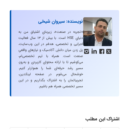
نویسنده: سیروان شیخی
«تجربه در صنعت»، زیربنایِ اشتیاقِ من به
دنیایِ HSE است. با بیش از ۱۳ سال فعالیت
اجرایی و تخصصی، هدفم در این وب‌سایت،
پل زدن میان دانشِ آکادمیک و نیازهای واقعیِ




صنعت است. همراه با تیم تخصصی‌ام،
می‌کوشیم تا با ارائه محتوای کاربردی و به‌روز،
مسیرِ رشد حرفه‌ای شما را هموارتر کنیم.
خوشحال می‌شوم در صفحه لینکدین،
تجربیاتمان را به اشتراک بگذاریم و در این
مسیر تخصصی همراه هم باشیم.
اشتراک این مطلب