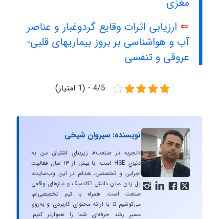
مغزی
⇐
ارزیابی اثرات وقایع گردوغبار و عناصر
آب و هواشناسی بر بروز بیماریهای قلبی-
عروقی و تنفسی
4/5 - (1 امتیاز)
نویسنده: سیروان شیخی
«تجربه در صنعت»، زیربنایِ اشتیاقِ من به
دنیایِ HSE است. با بیش از ۱۳ سال فعالیت
اجرایی و تخصصی، هدفم در این وب‌سایت،
پل زدن میان دانشِ آکادمیک و نیازهای واقعیِ




صنعت است. همراه با تیم تخصصی‌ام،
می‌کوشیم تا با ارائه محتوای کاربردی و به‌روز،
مسیرِ رشد حرفه‌ای شما را هموارتر کنیم.