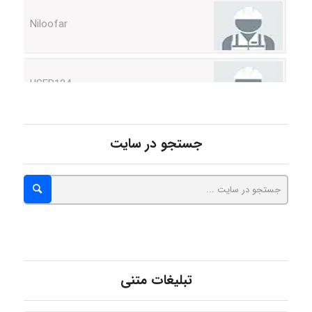
USER124
malekf
جستجو در سایت
abolfazlkoshehe
abolfazlkoshehe
تبلیغات متنی
A.balandeh