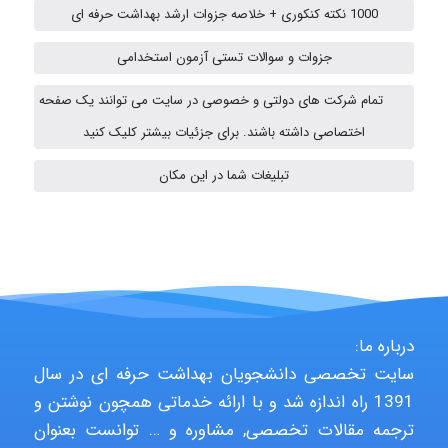
1000 نکته کنکوری + خلاصه جزوات ارشد بهداشت حرفه ای
fatima
جزوات و سوالات تستی آزمون استخدامی
تمام شرکت های دولتی و خصوصی در سایت می توانند یک صفحه
اختصاصی داشته باشند. برای جزئیات بیشتر کلیک کنید
vali
تبلیغات شما در این مکان
fahimeh sheibani
HaddadiMahsa
درباره ما:
سایت تخصصی دانشجویان بهداشت حرفه ای در سال
1391 راه اندازه شد و با ارائه خدماتی همچون نوشتن و
Niloofar
ترجمه مقالات تخصصی, مشاوره و … توانست بعنوان