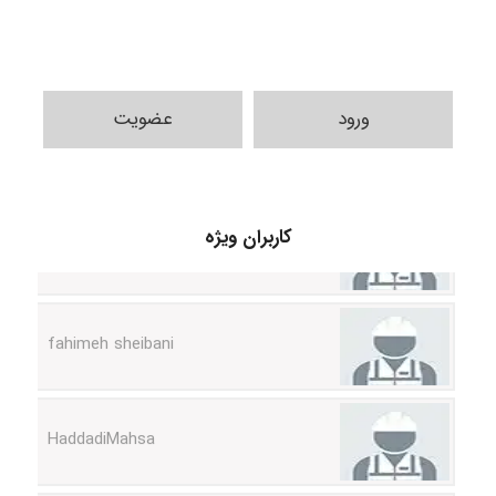
ورود
عضویت
vali
کاربران ویژه
fahimeh sheibani
HaddadiMahsa
Niloofar