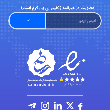
عضویت در خبرنامه (تغییر ای پی لازم است)
Sara
ZAK
vali
fahimeh sheibani