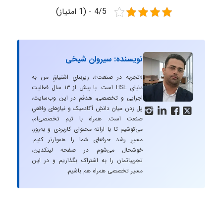
4/5 - (1 امتیاز)
نویسنده: سیروان شیخی
«تجربه در صنعت»، زیربنایِ اشتیاقِ من به
دنیایِ HSE است. با بیش از ۱۳ سال فعالیت
اجرایی و تخصصی، هدفم در این وب‌سایت،
پل زدن میان دانشِ آکادمیک و نیازهای واقعیِ




صنعت است. همراه با تیم تخصصی‌ام،
می‌کوشیم تا با ارائه محتوای کاربردی و به‌روز،
مسیرِ رشد حرفه‌ای شما را هموارتر کنیم.
خوشحال می‌شوم در صفحه لینکدین،
تجربیاتمان را به اشتراک بگذاریم و در این
مسیر تخصصی همراه هم باشیم.