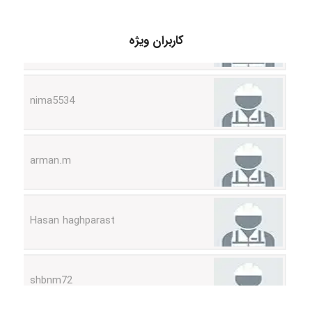
ABOALFZAL ZAREI
کاربران ویژه
nima5534
arman.m
Hasan haghparast
shbnm72
Minoo1375