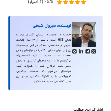
5/5 - (1 امتیاز)
نویسنده: سیروان شیخی
«تجربه در صنعت»، زیربنایِ اشتیاقِ من به
دنیایِ HSE است. با بیش از ۱۳ سال فعالیت
اجرایی و تخصصی، هدفم در این وب‌سایت،
پل زدن میان دانشِ آکادمیک و نیازهای واقعیِ




صنعت است. همراه با تیم تخصصی‌ام،
می‌کوشیم تا با ارائه محتوای کاربردی و به‌روز،
مسیرِ رشد حرفه‌ای شما را هموارتر کنیم.
خوشحال می‌شوم در صفحه لینکدین،
تجربیاتمان را به اشتراک بگذاریم و در این
مسیر تخصصی همراه هم باشیم.
اشتراک این مطلب