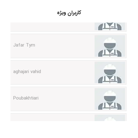
fatemeh mirzaie
کاربران ویژه
Jafar Tym
aghajari vahid
Poubakhtiari
Alirez0990
hosein abdolvand