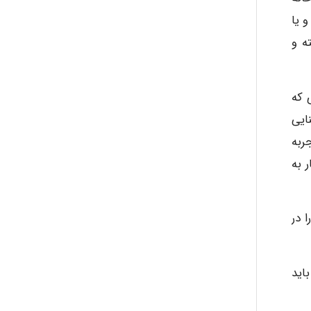
 یا
ه و
 که
ایی
جربه
 به
 در
 باید