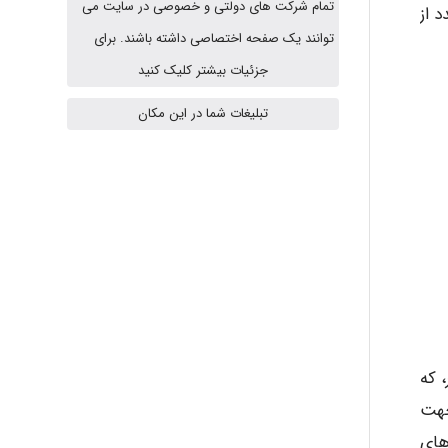
تمام شرکت های دولتی و خصوصی در سایت می
د از
vali
توانند یک صفحه اختصاصی داشته باشند. برای
جزئیات بیشتر کلیک کنید
fahimeh sheibani
تبلیغات شما در این مکان
HaddadiMahsa
Niloofar
USER124
 که
جهت
های