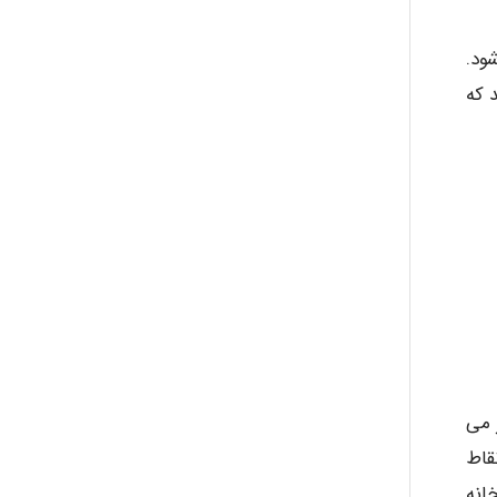
ود.
 که
 می
قاط
انه