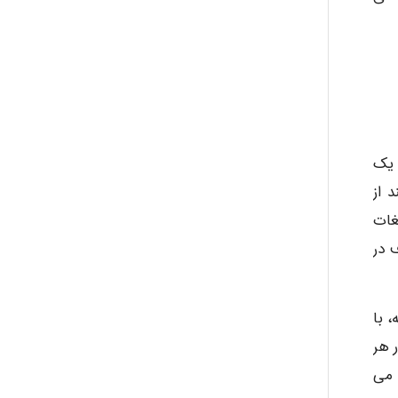
malekf
abolfazlkoshehe
abolfazlkoshehe
 یک
 از
غات
A.balandeh
 در
fatima
 با
 هر
 می