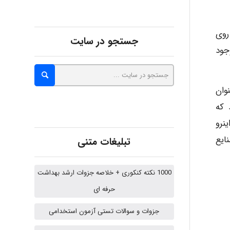
malekf
بر روی
جستجو در سایت
جود
abolfazlkoshehe
عنوان
 که
abolfazlkoshehe
نرو
نایع
تبلیغات متنی
A.balandeh
1000 نکته کنکوری + خلاصه جزوات ارشد بهداشت
حرفه ای
fatima
جزوات و سوالات تستی آزمون استخدامی