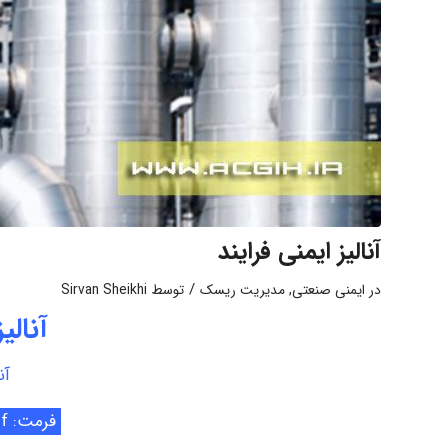
آنالیز ایمنی فرایند
/
در
ایمنی صنعتی
,
مدیریت ریسک
توسط
Sirvan Sheikhi
آنالی
آن
فرمت: Pdf