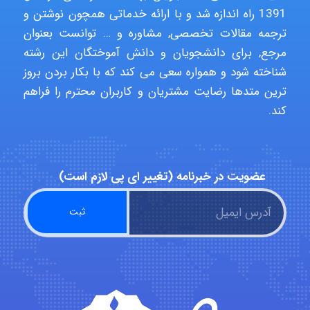
Niloofar
1391 راه اندازه شد و با ارائه خدماتی همچون نوشتن و
ترجمه مقالات تخصصی, مشاوره و … توانست بعنوان
مرجع, برای دانشجویان و دانش آموختگان این رشته
شناخته شود و همواره سعی می کند که با بکار بردن بروز
USER124
ترین متدها رضایت مشتریان و کاربران محترم را فراهم
کند.
malekf
عضویت در خبرنامه (تغییر ای پی لازم است)
abolfazlkoshehe
abolfazlkoshehe