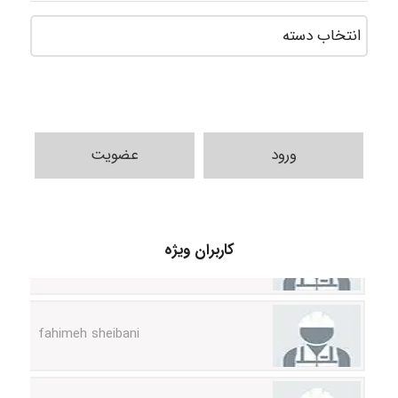
ورود
عضویت
vali
کاربران ویژه
fahimeh sheibani
HaddadiMahsa