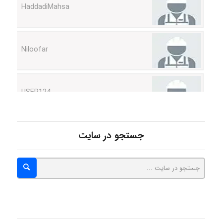
Niloofar
USER124
malekf
جستجو در سایت
abolfazlkoshehe
abolfazlkoshehe