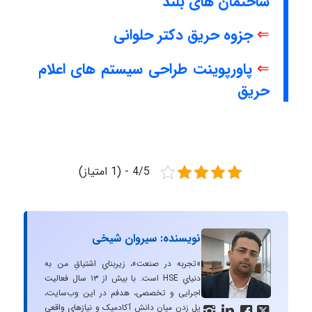
ساختمان های بلند
⇐
جزوه حریق دکتر حلوانی
⇐
پاورپوینت طراحی سیستم های اعلام
حریق
4/5 - (1 امتیاز)
نویسنده: سیروان شیخی
«تجربه در صنعت»، زیربنایِ اشتیاقِ من به
دنیایِ HSE است. با بیش از ۱۳ سال فعالیت
اجرایی و تخصصی، هدفم در این وب‌سایت،
پل زدن میان دانشِ آکادمیک و نیازهای واقعیِ



