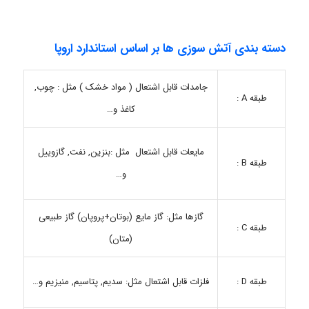
دسته بندی آتش سوزی ها بر اساس استاندارد اروپا
جامدات قابل اشتعال ( مواد خشک ) مثل : چوب,
طبقه A :
کاغذ و…
مایعات قابل اشتعال مثل :بنزین, نفت, گازوییل
طبقه B :
و…
گازها مثل: گاز مایع (بوتان+پروپان) گاز طبیعی
طبقه C :
(متان)
طبقه D :
فلزات قابل اشتعال مثل: سدیم, پتاسیم, منیزیم و…