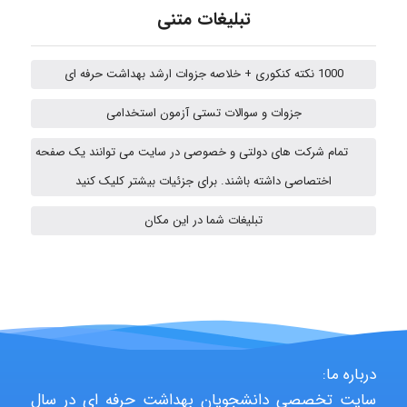
تبلیغات متنی
A.balandeh
1000 نکته کنکوری + خلاصه جزوات ارشد بهداشت حرفه ای
fatima
جزوات و سوالات تستی آزمون استخدامی
تمام شرکت های دولتی و خصوصی در سایت می توانند یک صفحه
اختصاصی داشته باشند. برای جزئیات بیشتر کلیک کنید
vali
تبلیغات شما در این مکان
fahimeh sheibani
HaddadiMahsa
درباره ما:
سایت تخصصی دانشجویان بهداشت حرفه ای در سال