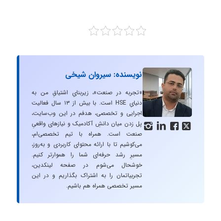
نویسنده: سیروان شیخی
«تجربه در صنعت»، زیربنایِ اشتیاقِ من به
دنیایِ HSE است. با بیش از ۱۳ سال فعالیت
اجرایی و تخصصی، هدفم در این وب‌سایت،
پل زدن میان دانشِ آکادمیک و نیازهای واقعیِ




صنعت است. همراه با تیم تخصصی‌ام،
می‌کوشیم تا با ارائه محتوای کاربردی و به‌روز،
مسیرِ رشد حرفه‌ای شما را هموارتر کنیم.
خوشحال می‌شوم در صفحه لینکدین،
تجربیاتمان را به اشتراک بگذاریم و در این
مسیر تخصصی همراه هم باشیم.