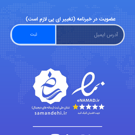
عضویت در خبرنامه (تغییر ای پی لازم است)
hosein abdolvand
Kati
emami
ehtesham