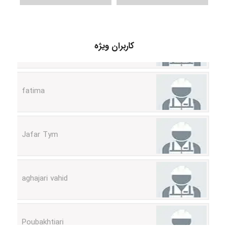
A.balandeh
کاربران ویژه
fatima
Jafar Tym
aghajari vahid
Poubakhtiari