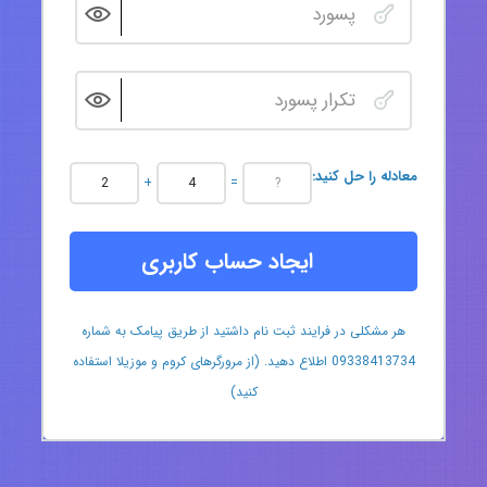
:معادله را حل کنید
+
=
ایجاد حساب کاربری
هر مشکلی در فرایند ثبت نام داشتید از طریق پیامک به شماره
09338413734 اطلاع دهید. (از مرورگرهای کروم و موزیلا استفاده
کنید)