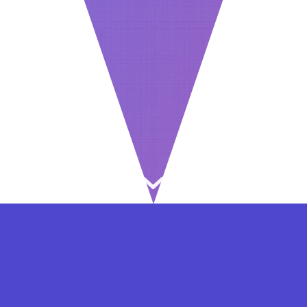
⇐ در هر مرحله ای از ثبت نام یا فعال کردن اکانت
VIP مشکل داشتید, از طریق فرم تماس به ما در