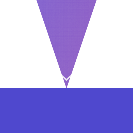
⇐ در هر مرحله ای از ثبت نام یا فعال کردن اکانت
VIP مشکل داشتید, از طریق فرم تماس به ما در