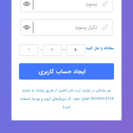
:معادله را حل کنید
−
=
ایجاد حساب کاربری
هر مشکلی در فرایند ثبت نام داشتید از طریق پیامک به شماره
09338413734 اطلاع دهید. (از مرورگرهای کروم و موزیلا استفاده
کنید)