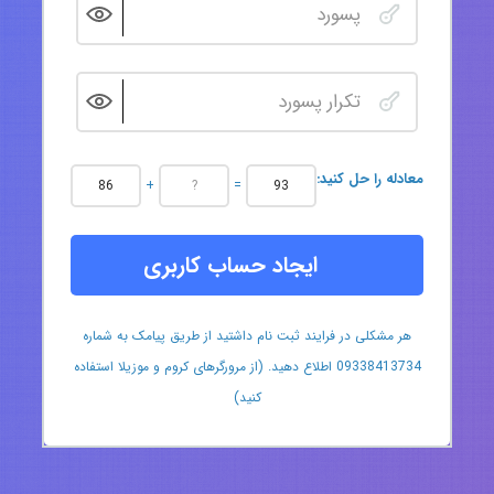
:معادله را حل کنید
+
=
ایجاد حساب کاربری
هر مشکلی در فرایند ثبت نام داشتید از طریق پیامک به شماره
09338413734 اطلاع دهید. (از مرورگرهای کروم و موزیلا استفاده
کنید)