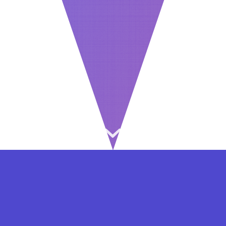
⇐ در هر مرحله ای از ثبت نام یا فعال کردن اکانت
VIP مشکل داشتید, از طریق فرم تماس به ما در