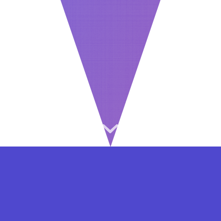
⇐ در هر مرحله ای از ثبت نام یا فعال کردن اکانت
VIP مشکل داشتید, از طریق فرم تماس به ما در