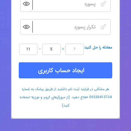
:معادله را حل کنید
−
=
ایجاد حساب کاربری
هر مشکلی در فرایند ثبت نام داشتید از طریق پیامک به شماره
09338413734 اطلاع دهید. (از مرورگرهای کروم و موزیلا استفاده
کنید)