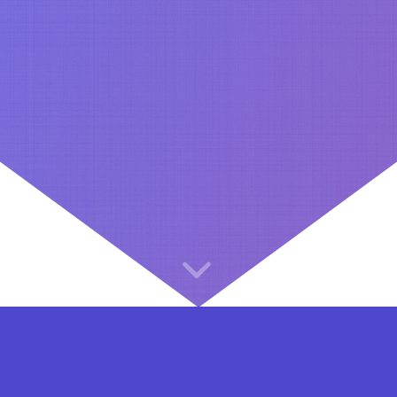
⇐ در هر مرحله ای از ثبت نام یا فعال کردن اکانت VIP مشکل داشتید, از طریق