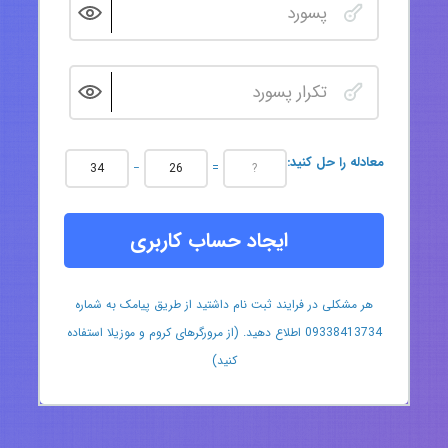
:معادله را حل کنید
−
=
ایجاد حساب کاربری
هر مشکلی در فرایند ثبت نام داشتید از طریق پیامک به شماره
09338413734 اطلاع دهید. (از مرورگرهای کروم و موزیلا استفاده
کنید)