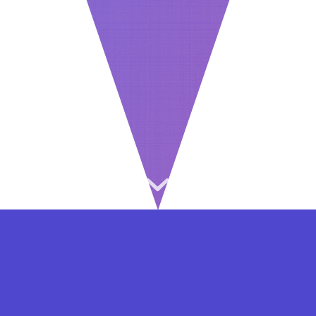
⇐ در هر مرحله ای از ثبت نام یا فعال کردن اکانت
VIP مشکل داشتید, از طریق فرم تماس به ما در