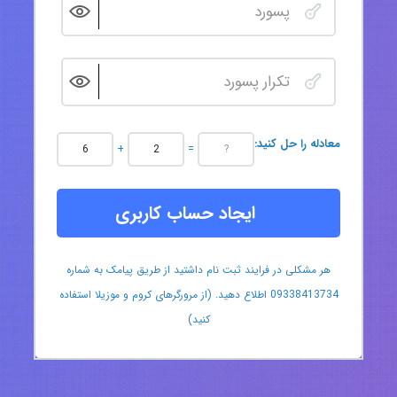
:معادله را حل کنید
+
=
ایجاد حساب کاربری
هر مشکلی در فرایند ثبت نام داشتید از طریق پیامک به شماره
09338413734 اطلاع دهید. (از مرورگرهای کروم و موزیلا استفاده
کنید)