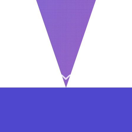
⇐ در هر مرحله ای از ثبت نام یا فعال کردن اکانت
VIP مشکل داشتید, از طریق فرم تماس به ما در