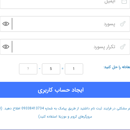
عادله را حل کنید
−
=
ایجاد حساب کاربری
هر مشکلی در فرایند ثبت نام داشتید از طریق پیامک به شماره 09338413734 اطلاع دهید.
مرورگرهای کروم و موزیلا استفاده کنید)