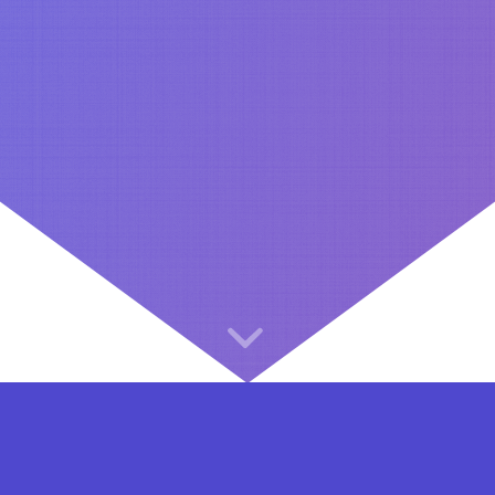
⇐ در هر مرحله ای از ثبت نام یا فعال کردن اکانت VIP مشکل داشتید, از طریق