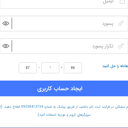
عادله را حل کنید
−
=
ایجاد حساب کاربری
هر مشکلی در فرایند ثبت نام داشتید از طریق پیامک به شماره 09338413734 اطلاع دهید.
مرورگرهای کروم و موزیلا استفاده کنید)