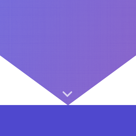
⇐ در هر مرحله ای از ثبت نام یا فعال کردن اکانت VIP مشکل داشتید, از طریق