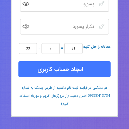
:معادله را حل کنید
−
=
ایجاد حساب کاربری
هر مشکلی در فرایند ثبت نام داشتید از طریق پیامک به شماره
09338413734 اطلاع دهید. (از مرورگرهای کروم و موزیلا استفاده
کنید)