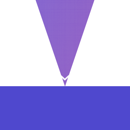
⇐ در هر مرحله ای از ثبت نام یا فعال کردن اکانت
VIP مشکل داشتید, از طریق فرم تماس به ما در