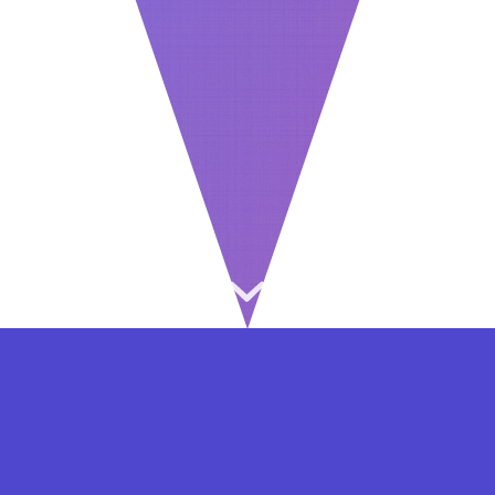
⇐ در هر مرحله ای از ثبت نام یا فعال کردن اکانت
VIP مشکل داشتید, از طریق فرم تماس به ما در