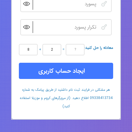
:معادله را حل کنید
+
=
ایجاد حساب کاربری
هر مشکلی در فرایند ثبت نام داشتید از طریق پیامک به شماره
09338413734 اطلاع دهید. (از مرورگرهای کروم و موزیلا استفاده
کنید)