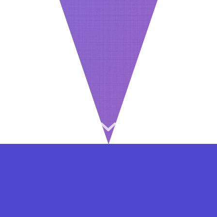
⇐ در هر مرحله ای از ثبت نام یا فعال کردن اکانت
VIP مشکل داشتید, از طریق فرم تماس به ما در