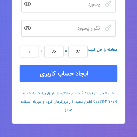
:معادله را حل کنید
+
=
ایجاد حساب کاربری
هر مشکلی در فرایند ثبت نام داشتید از طریق پیامک به شماره
09338413734 اطلاع دهید. (از مرورگرهای کروم و موزیلا استفاده
کنید)