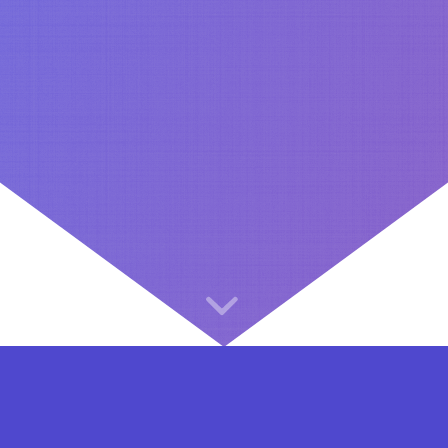
⇐ در هر مرحله ای از ثبت نام یا فعال کردن اکانت VIP مشکل داشتید, از طریق