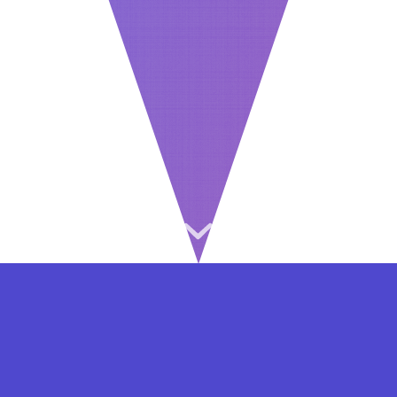
⇐ در هر مرحله ای از ثبت نام یا فعال کردن اکانت
VIP مشکل داشتید, از طریق فرم تماس به ما در