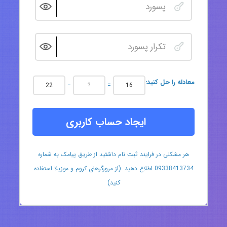
:معادله را حل کنید
−
=
ایجاد حساب کاربری
هر مشکلی در فرایند ثبت نام داشتید از طریق پیامک به شماره
09338413734 اطلاع دهید. (از مرورگرهای کروم و موزیلا استفاده
کنید)