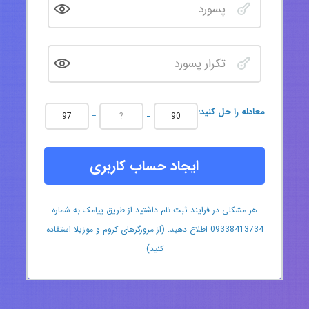
:معادله را حل کنید
−
=
ایجاد حساب کاربری
هر مشکلی در فرایند ثبت نام داشتید از طریق پیامک به شماره
09338413734 اطلاع دهید. (از مرورگرهای کروم و موزیلا استفاده
کنید)