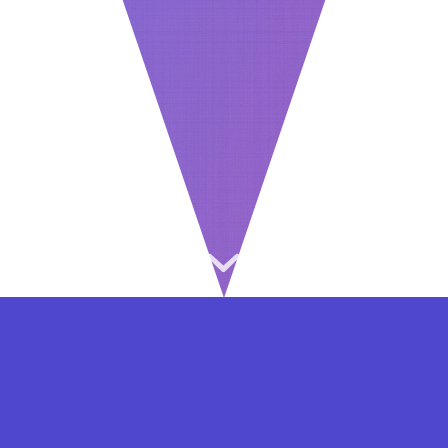
⇐ در هر مرحله ای از ثبت نام یا فعال کردن اکانت
VIP مشکل داشتید, از طریق فرم تماس به ما در