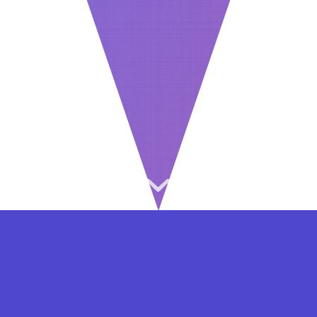
⇐ در هر مرحله ای از ثبت نام یا فعال کردن اکانت
VIP مشکل داشتید, از طریق فرم تماس به ما در