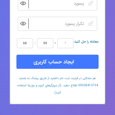
:معادله را حل کنید
−
=
ایجاد حساب کاربری
هر مشکلی در فرایند ثبت نام داشتید از طریق پیامک به شماره
09338413734 اطلاع دهید. (از مرورگرهای کروم و موزیلا استفاده
کنید)