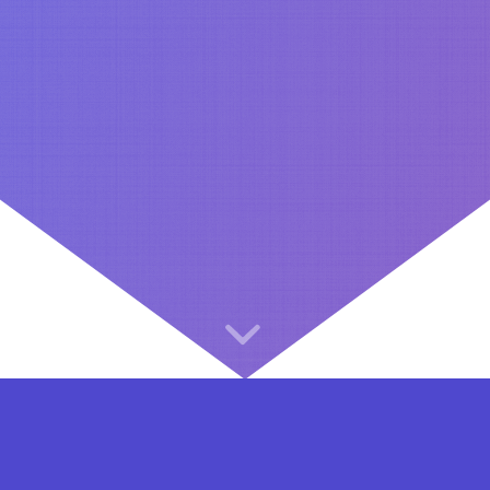
⇐ در هر مرحله ای از ثبت نام یا فعال کردن اکانت VIP مشکل داشتید, از طریق