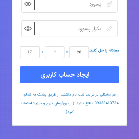
:معادله را حل کنید
+
=
ایجاد حساب کاربری
هر مشکلی در فرایند ثبت نام داشتید از طریق پیامک به شماره
09338413734 اطلاع دهید. (از مرورگرهای کروم و موزیلا استفاده
کنید)