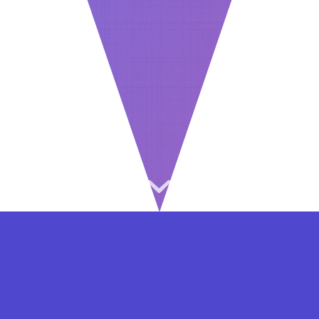
⇐ در هر مرحله ای از ثبت نام یا فعال کردن اکانت
VIP مشکل داشتید, از طریق فرم تماس به ما در