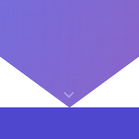
⇐ در هر مرحله ای از ثبت نام یا فعال کردن اکانت VIP مشکل داشتید, از طریق