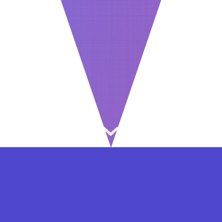
⇐ در هر مرحله ای از ثبت نام یا فعال کردن اکانت
VIP مشکل داشتید, از طریق فرم تماس به ما در