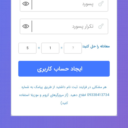
:معادله را حل کنید
+
=
ایجاد حساب کاربری
هر مشکلی در فرایند ثبت نام داشتید از طریق پیامک به شماره
09338413734 اطلاع دهید. (از مرورگرهای کروم و موزیلا استفاده
کنید)